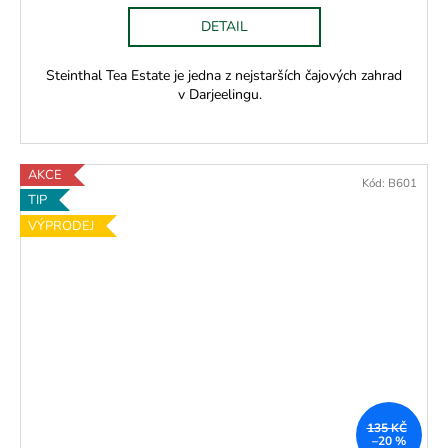
DETAIL
Steinthal Tea Estate je jedna z nejstarších čajových zahrad
v Darjeelingu.
AKCE
Kód:
B601
TIP
VÝPRODEJ
135 KČ
–20 %