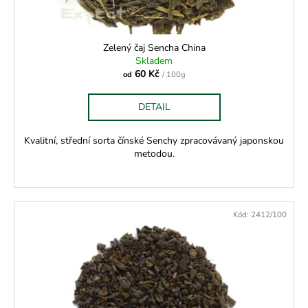
k
t
ů
Zelený čaj Sencha China
Skladem
60 Kč
od
/ 100g
DETAIL
Kvalitní, střední sorta čínské Senchy zpracovávaný japonskou
metodou.
Kód:
2412/100