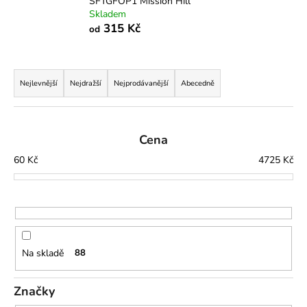
SFTGFOP1 Mission Hill
Skladem
315 Kč
od
Ř
a
Nejlevnější
Nejdražší
Nejprodávanější
Abecedně
z
e
n
Cena
í
60
Kč
4725
Kč
p
r
o
d
u
Na skladě
88
k
t
Značky
ů