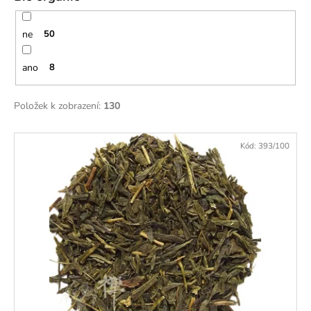
ne
50
ano
8
Položek k zobrazení:
130
V
Kód:
393/100
ý
p
i
s
p
r
o
d
u