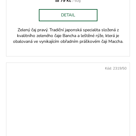
79 Kč
od
/ 50g
DETAIL
Zelený čaj pravý. Tradiční japonská specialita složená z
kvalitního zeleného čaje Bancha a leštěné rýže, která je
obalovaná ve vynikajícím obřadním práškovém čaji Maccha.
Kód:
2319/50