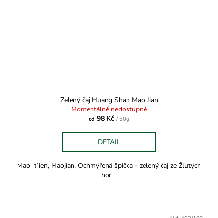
Zelený čaj Huang Shan Mao Jian
Momentálně nedostupné
98 Kč
od
/ 50g
DETAIL
Mao t´ien, Maojian, Ochmýřená špička - zelený čaj ze Žlutých
hor.
Kód:
492/100