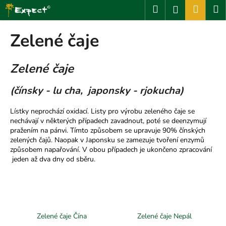
K
Přejít
Hledat
Nákup
M
Přihlášení
na
o
obsah
Zpět
Zpět
košík
š
Zelené čaje
í
C
k
Zelené čaje
o
p
(
čínsky - lu cha, japonsky - rjokucha)
o
t
Lístky neprochází oxidací. Listy pro výrobu zeleného čaje se
ř
nechávají v některých případech zavadnout, poté se deenzymují
pražením na pánvi. Tímto způsobem se upravuje 90% čínských
e
zelených čajů. Naopak v Japonsku se zamezuje tvoření enzymů
b
způsobem napařování. V obou případech je ukončeno zpracování
u
jeden až dva dny od sběru.
j
e
t
e
Zelené čaje Čína
Zelené čaje Nepál
n