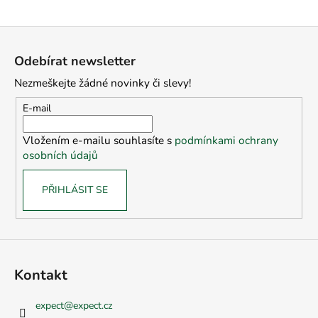
a
Z
j
á
í
Odebírat newsletter
p
t
Nezmeškejte žádné novinky či slevy!
a
?
t
E-mail
í
Vložením e-mailu souhlasíte s
podmínkami ochrany
osobních údajů
HLEDAT
PŘIHLÁSIT SE
D
o
p
o
Kontakt
r
u
expect
@
expect.cz