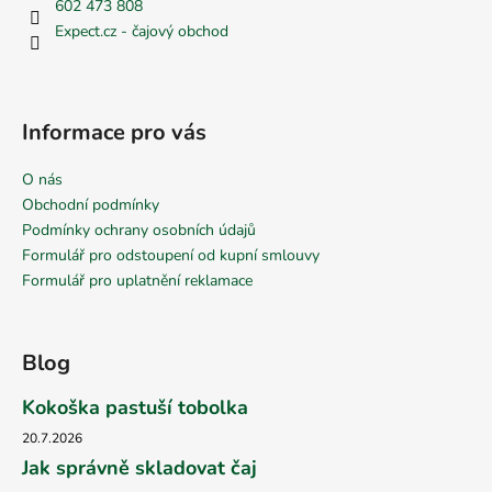
č
602 473 808
u
Expect.cz - čajový obchod
j
e
m
e
Informace pro vás
O nás
Obchodní podmínky
Podmínky ochrany osobních údajů
Formulář pro odstoupení od kupní smlouvy
Formulář pro uplatnění reklamace
Blog
Kokoška pastuší tobolka
20.7.2026
Jak správně skladovat čaj