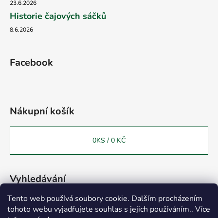
23.6.2026
Historie čajových sáčků
8.6.2026
Facebook
Nákupní košík
0
KS /
0 KČ
Vyhledávání
Tento web používá soubory cookie. Dalším procházením
tohoto webu vyjadřujete souhlas s jejich používáním.. Více
HLEDAT
Vážení zákazníci, chtěli bychom Vás informovat o otevření