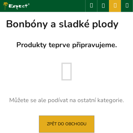
K
Přejít
Hledat
Nákup
M
Přihlášení
na
o
obsah
Zpět
Zpět
košík
š
Bonbóny a sladké plody
í
C
k
o
Produkty teprve připravujeme.
p
o
t
ř
e
b
u
Můžete se ale podívat na ostatní kategorie.
j
e
t
e
ZPĚT DO OBCHODU
n