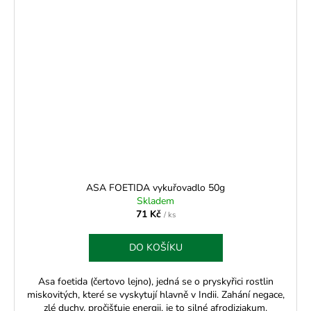
ASA FOETIDA vykuřovadlo 50g
Skladem
71 Kč
/ ks
DO KOŠÍKU
Asa foetida (čertovo lejno), jedná se o pryskyřici rostlin
miskovitých, které se vyskytují hlavně v Indii. Zahání negace,
zlé duchy, pročišťuje energii, je to silné afrodiziakum.