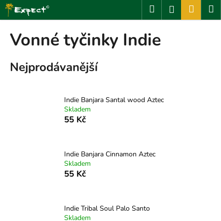
K
Přejít
Hledat
Nákup
M
Přihlášení
na
o
obsah
Zpět
Zpět
košík
š
Vonné tyčinky Indie
í
C
k
Nejprodávanější
o
p
o
Indie Banjara Santal wood Aztec
t
Skladem
ř
55 Kč
e
b
u
Indie Banjara Cinnamon Aztec
Skladem
j
55 Kč
e
t
e
Indie Tribal Soul Palo Santo
n
Skladem