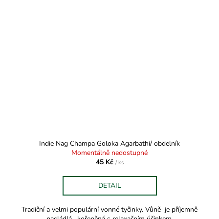
Indie Nag Champa Goloka Agarbathi/ obdelník
Momentálně nedostupné
45 Kč
/ ks
DETAIL
Tradiční a velmi populární vonné tyčinky. Vůně je příjemně
nasládlá, kořeněná s relaxačním účinkem.