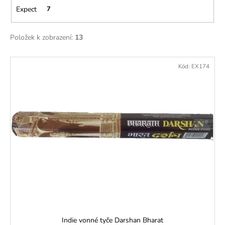
č
Expect
7
u
j
e
Položek k zobrazení:
13
m
e
V
Kód:
EX174
ý
p
i
s
p
r
o
d
u
k
t
ů
Indie vonné tyče Darshan Bharat