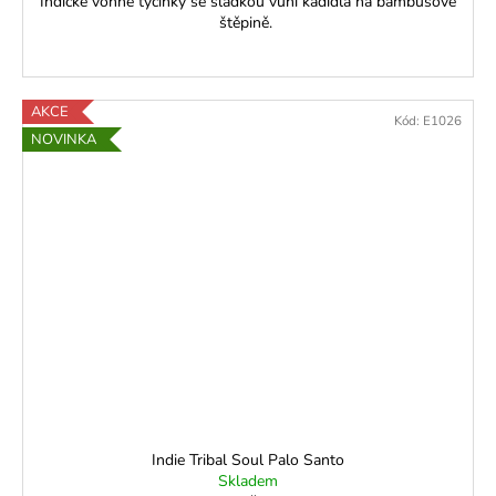
Indické vonné tyčinky se sladkou vůní kadidla na bambusové
štěpině.
AKCE
Kód:
E1026
NOVINKA
Indie Tribal Soul Palo Santo
Skladem