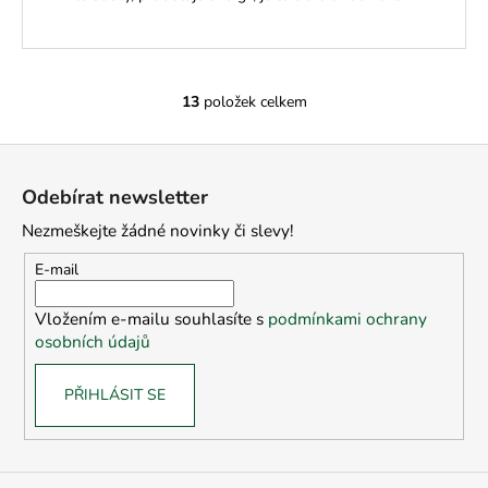
13
položek celkem
O
v
Z
l
á
á
Odebírat newsletter
d
p
a
Nezmeškejte žádné novinky či slevy!
a
c
t
E-mail
í
í
p
Vložením e-mailu souhlasíte s
podmínkami ochrany
r
osobních údajů
v
k
PŘIHLÁSIT SE
y
v
ý
p