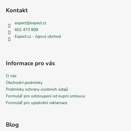
i
s
Kontakt
u
expect
@
expect.cz
602 473 808
Expect.cz - čajový obchod
Informace pro vás
O nás
Obchodní podmínky
Podmínky ochrany osobních údajů
Formulář pro odstoupení od kupní smlouvy
Formulář pro uplatnění reklamace
Blog