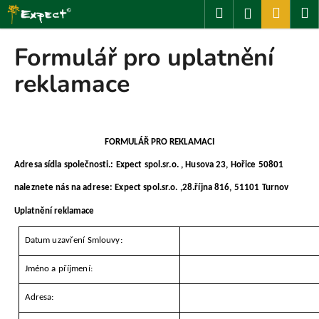
K
Přejít
Hledat
Nákup
M
Přihlášení
na
o
obsah
Zpět
Zpět
košík
š
Formulář pro uplatnění
í
C
reklamace
k
o
p
o
FORMULÁŘ PRO REKLAMACI
t
ř
Adresa sídla společnosti.: Expect spol.sr.o. , Husova 23, Hořice 50801
e
naleznete nás na adrese: Expect spol.sr.o. ,28.října 816, 51101 Turnov
b
Uplatnění reklamace
u
j
Datum uzavření Smlouvy:
e
Jméno a příjmení:
t
e
Adresa:
n