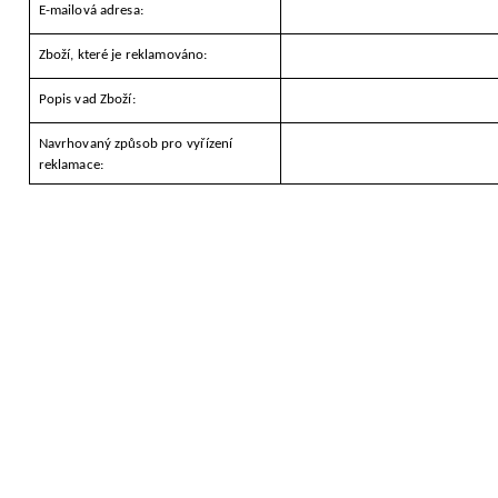
E-mailová adresa:
a
j
Zboží, které je reklamováno:
í
Popis vad Zboží:
t
?
Navrhovaný způsob pro vyřízení
reklamace:
HLEDAT
D
o
p
o
r
u