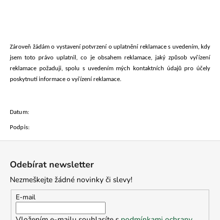
č
u
j
e
m
Zároveň žádám o vystavení potvrzení o uplatnění reklamace s uvedením, kdy
e
jsem toto právo uplatnil, co je obsahem reklamace, jaký způsob vyřízení
reklamace požaduji, spolu s uvedením mých kontaktních údajů pro účely
poskytnutí informace o vyřízení reklamace.
Datum:
Podpis:
Z
á
Odebírat newsletter
p
Nezmeškejte žádné novinky či slevy!
a
t
E-mail
í
Vložením e-mailu souhlasíte s
podmínkami ochrany