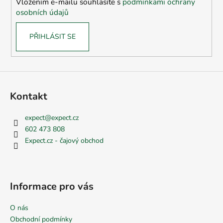
Vložením e-mailu souhlasíte s
podmínkami ochrany
r
osobních údajů
v
k
PŘIHLÁSIT SE
y
v
ý
p
i
s
Kontakt
u
expect
@
expect.cz
602 473 808
Expect.cz - čajový obchod
Informace pro vás
O nás
Obchodní podmínky