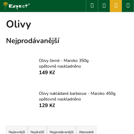
K
Přejít
Hledat
Nákup
M
Přihlášení
na
o
obsah
Zpět
Zpět
košík
š
Olivy
í
C
k
Nejprodávanější
o
p
o
Olivy černé - Maroko 350g
t
opětovně naskladněno
ř
149 Kč
e
b
u
Olivy nakládané barbecue - Maroko 450g
opětovně naskladněno
j
129 Kč
e
t
Ř
e
a
n
Nejlevnější
Nejdražší
Nejprodávanější
Abecedně