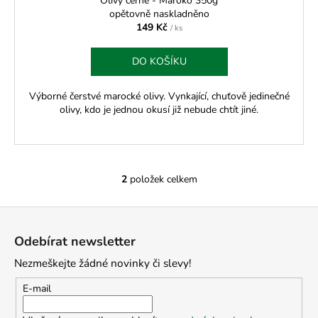
Olivy černé - Maroko 350g
opětovně naskladněno
149 Kč
/ ks
DO KOŠÍKU
Výborné čerstvé marocké olivy. Vynkající, chuťově jedinečné
olivy, kdo je jednou okusí již nebude chtít jiné.
2
položek celkem
O
v
Z
l
á
á
Odebírat newsletter
d
p
a
Nezmeškejte žádné novinky či slevy!
a
c
t
E-mail
í
í
p