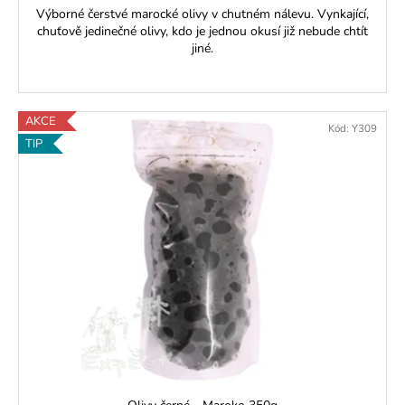
Výborné čerstvé marocké olivy v chutném nálevu. Vynkající,
chuťově jedinečné olivy, kdo je jednou okusí již nebude chtít
jiné.
AKCE
Kód:
Y309
TIP