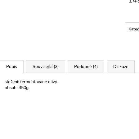
14
Měrn
cena:
Kateg
Popis
Související (3)
Podobné (4)
Diskuze
složení: fermentované olivy.
obsah: 350g