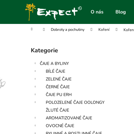
K
Přejít
na
o
O nás
Blog
obsah
Zpět
Zpět
š
do
do
í
Domů
Dobroty a pochutiny
Koření
Koření
obchodu
obchodu
k
P
o
Kategorie
Přeskočit
s
kategorie
t
ČAJE A BYLINY
r
BÍLÉ ČAJE
a
ZELENÉ ČAJE
n
ČERNÉ ČAJE
n
ČAJE PU ERH
í
POLOZELENÉ ČAJE OOLONGY
p
ŽLUTÉ ČAJE
a
AROMATIZOVANÉ ČAJE
n
OVOCNÉ ČAJE
e
BYLINNÉ A ROSTLINNÉ ČAJE