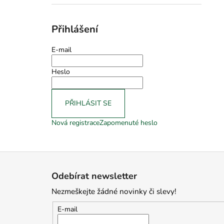
Přihlášení
E-mail
Heslo
PŘIHLÁSIT SE
Nová registrace
Zapomenuté heslo
Z
á
Odebírat newsletter
p
Nezmeškejte žádné novinky či slevy!
a
t
E-mail
í