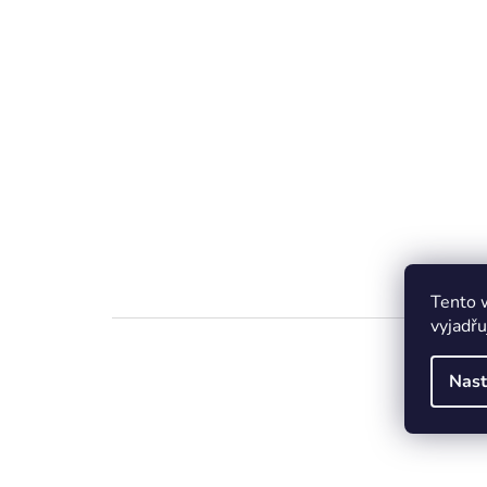
Tento 
vyjadřu
Nast