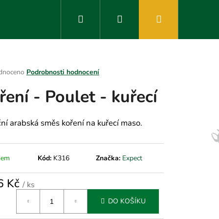
Hledat
Přihlášení
Nákupní
košík
rné
dnoceno
Podrobnosti hodnocení
ení
ření - Poulet - kuřecí
tu
ční arabská směs koření na kuřecí maso.
ek.
dem
Kód:
K316
Značka:
Expect
6 Kč
/ ks
á
DO KOŠÍKU