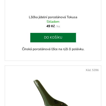
Lžička jídelní porcelánová Tokusa
Skladem
49 Kč
/ ks
DO KOŠÍKU
Čínská porcelánová lžíce na rýži či polévku.
Kód:
5396