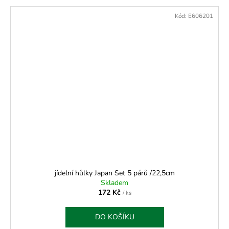
Kód:
E606201
jídelní hůlky Japan Set 5 párů /22,5cm
Skladem
172 Kč
/ ks
DO KOŠÍKU