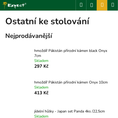
K
Přejít
Hledat
Nákup
M
Přihlášení
na
o
obsah
Zpět
Zpět
košík
š
Ostatní ke stolování
í
C
k
Nejprodávanější
o
p
o
hmoždíř Pákistán přírodní kámen black Onyx
t
7cm
Skladem
ř
297 Kč
e
b
u
hmoždíř Pákistán přírodní kámen Onyx 10cm
Skladem
j
413 Kč
e
t
e
jídelní hůlky - Japan set Panda 4ks /22,5cm
n
Skladem