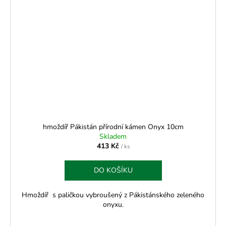
hmoždíř Pákistán přírodní kámen Onyx 10cm
Skladem
413 Kč
/ ks
DO KOŠÍKU
Hmoždíř s paličkou vybroušený z Pákistánského zeleného
onyxu.