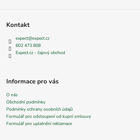
ý
p
i
s
Kontakt
u
expect
@
expect.cz
602 473 808
Expect.cz - čajový obchod
Informace pro vás
O nás
Obchodní podmínky
Podmínky ochrany osobních údajů
Formulář pro odstoupení od kupní smlouvy
Formulář pro uplatnění reklamace