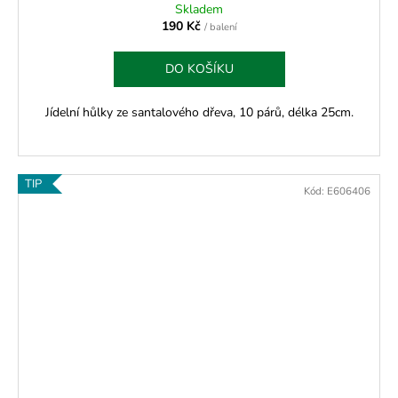
Skladem
190 Kč
/ balení
DO KOŠÍKU
Jídelní hůlky ze santalového dřeva, 10 párů, délka 25cm.
TIP
Kód:
E606406