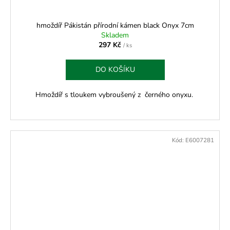
hmoždíř Pákistán přírodní kámen black Onyx 7cm
Skladem
297 Kč
/ ks
DO KOŠÍKU
Hmoždíř s tloukem vybroušený z černého onyxu.
Kód:
E6007281