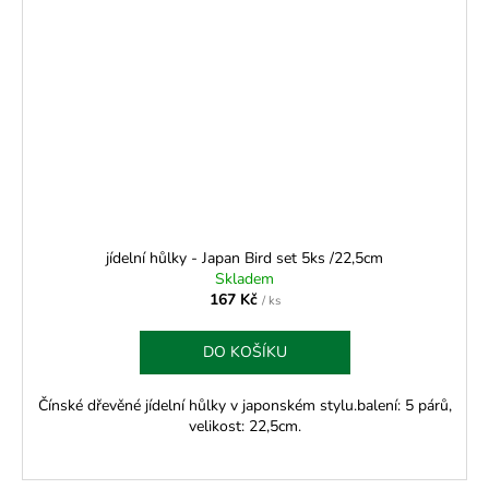
jídelní hůlky - Japan Bird set 5ks /22,5cm
Skladem
167 Kč
/ ks
DO KOŠÍKU
Čínské dřevěné jídelní hůlky v japonském stylu.balení: 5 párů,
velikost: 22,5cm.