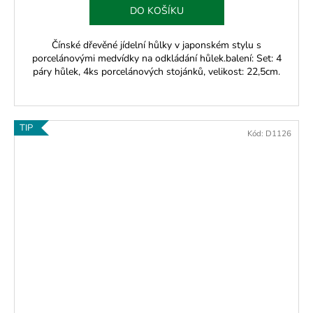
DO KOŠÍKU
Čínské dřevěné jídelní hůlky v japonském stylu s
porcelánovými medvídky na odkládání hůlek.balení: Set: 4
páry hůlek, 4ks porcelánových stojánků, velikost: 22,5cm.
TIP
Kód:
D1126