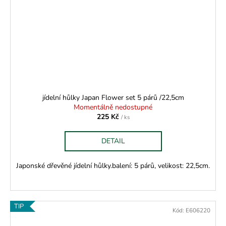
jídelní hůlky Japan Flower set 5 párů /22,5cm
Momentálně nedostupné
225 Kč
/ ks
DETAIL
Japonské dřevěné jídelní hůlky.balení: 5 párů, velikost: 22,5cm.
TIP
Kód:
E606220