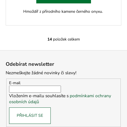
Hmoždíř z přírodního kamene černého onyxu.
14
položek celkem
O
v
Z
l
á
á
Odebírat newsletter
d
p
a
Nezmeškejte žádné novinky či slevy!
a
c
t
E-mail
í
í
p
Vložením e-mailu souhlasíte s
podmínkami ochrany
r
osobních údajů
v
k
PŘIHLÁSIT SE
y
v