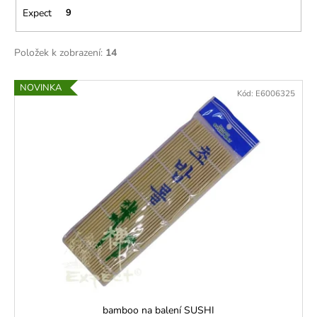
č
Expect
9
u
j
e
Položek k zobrazení:
14
m
e
V
NOVINKA
Kód:
E6006325
ý
p
i
s
p
r
o
d
u
k
t
ů
bamboo na balení SUSHI