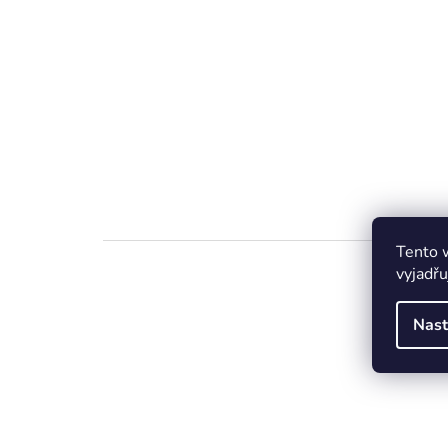
Tento 
vyjadřu
Nast