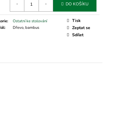
DO KOŠÍKU
Tisk
orie
:
Ostatní ke stolování
iál
:
Dřevo, bambus
Zeptat se
Sdílet