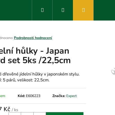
Hledat
Přihlášení
Nákupní
košík
rné
dnoceno
Podrobnosti hodnocení
ení
delní hůlky - Japan
tu
rd set 5ks /22,5cm
ek.
é dřevěné jídelní hůlky v japonském stylu.
: 5 párů, velikost: 22,5cm.
dem
Kód:
E606223
Značka:
Expect
7 Kč
/ ks
á