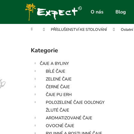
K
Přejít
na
o
O nás
Blog
obsah
Zpět
Zpět
š
do
do
í
Domů
PŘÍSLUŠENSTVÍ KE STOLOVÁNÍ
Ostatní
obchodu
obchodu
k
P
o
Kategorie
Přeskočit
s
kategorie
t
ČAJE A BYLINY
r
BÍLÉ ČAJE
a
ZELENÉ ČAJE
n
ČERNÉ ČAJE
n
ČAJE PU ERH
í
POLOZELENÉ ČAJE OOLONGY
p
ŽLUTÉ ČAJE
a
AROMATIZOVANÉ ČAJE
n
OVOCNÉ ČAJE
e
BYLINNÉ A ROSTLINNÉ ČAJE