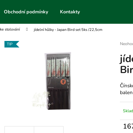
Obchodní podmínky
Kontakty
 ke stolování
jídelní hůlky - Japan Bird set 5ks /22,5cm
Co potřebujete najít?
Průmě
Neoho
TIP
hodnoc
jí
produk
HLEDAT
je
Bi
0,0
z
5
Doporučujeme
hvězdič
Čínsk
balení
Skla
16
Měrn