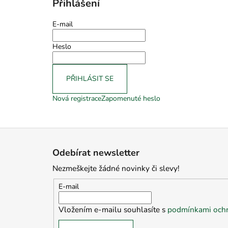
Přihlášení
E-mail
Heslo
PŘIHLÁSIT SE
Nová registrace
Zapomenuté heslo
Z
á
Odebírat newsletter
p
Nezmeškejte žádné novinky či slevy!
a
t
E-mail
í
Vložením e-mailu souhlasíte s
podmínkami ochr