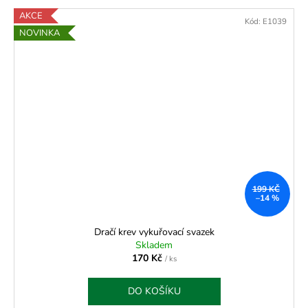
AKCE
Kód:
E1039
NOVINKA
199 KČ
–14 %
Dračí krev vykuřovací svazek
Skladem
170 Kč
/ ks
DO KOŠÍKU