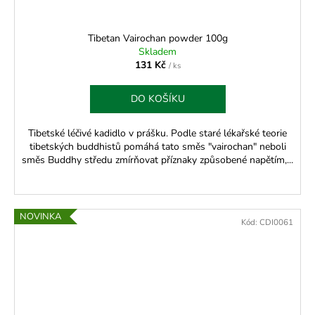
Tibetan Vairochan powder 100g
Skladem
131 Kč
/ ks
DO KOŠÍKU
Tibetské léčivé kadidlo v prášku. Podle staré lékařské teorie
tibetských buddhistů pomáhá tato směs "vairochan" neboli
směs Buddhy středu zmírňovat příznaky způsobené napětím,...
NOVINKA
Kód:
CDI0061