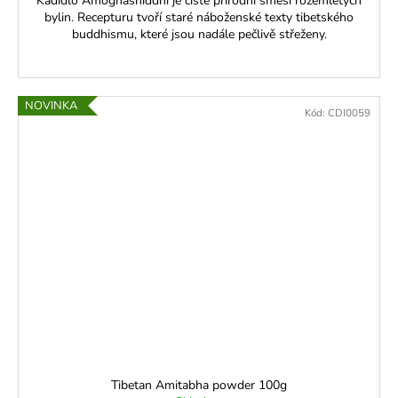
Kadidlo Amoghashiddhi je čistě přírodní směsí rozemletých
bylin. Recepturu tvoří staré náboženské texty tibetského
buddhismu, které jsou nadále pečlivě střeženy.
NOVINKA
Kód:
CDI0059
Tibetan Amitabha powder 100g