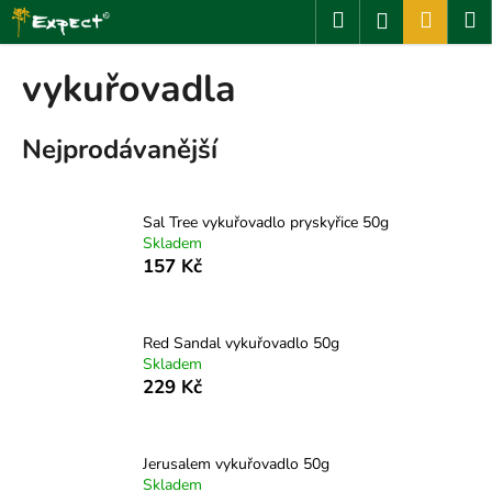
K
Přejít
Hledat
Nákup
M
Přihlášení
na
o
obsah
Zpět
Zpět
košík
š
vykuřovadla
í
C
k
Nejprodávanější
o
p
o
Sal Tree vykuřovadlo pryskyřice 50g
t
Skladem
ř
157 Kč
e
b
u
Red Sandal vykuřovadlo 50g
Skladem
j
229 Kč
e
t
e
Jerusalem vykuřovadlo 50g
n
Skladem