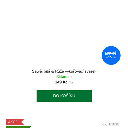
177 KČ
–15 %
Šalvěj bílá & Růže vykuřovací svazek
Skladem
149 Kč
/ ks
DO KOŠÍKU
AKCE
Kód:
E1035