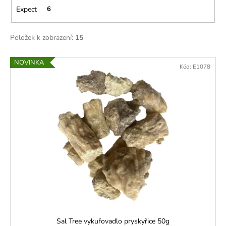
č
Expect
6
u
j
e
Položek k zobrazení:
15
m
e
V
NOVINKA
Kód:
E1078
ý
p
i
s
p
r
o
d
u
k
t
ů
Sal Tree vykuřovadlo pryskyřice 50g