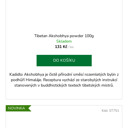
Tibetan Akshobhya powder 100g
Skladem
131 Kč
/ ks
DO KOŠÍKU
Kadidlo Akshobhya je čistě přírodní směsí rozemletých bylin z
podhůří Himaláje. Receptura vychází ze starobylých instrukcí
stanovených v buddhistických textech tibetských mistrů.
NOVINKA
Kód:
ST751