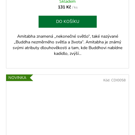
Skladem
131 Kč
/ ks
DO KOŠÍKU
Amitabha znamená „nekonečné světlo“, také nazývané
„Buddha nezměrného světla a života“. Amitabha je známý
svými atributy dlouhověkosti a tam, kde Buddhovi nabídne
kadidlo, zvýší...
NOVINKA
Kód:
CDI0058