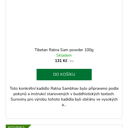
Tibetan Ratna Sam powder 100g
Skladem
131 Kč
/ ks
DO KOŠÍKU
Toto konkrétní kadidlo Ratna Sambhav bylo připraveno podle
pokynů a instrukcí stanovených v buddhistických textech.
Suroviny pro výrobu tohoto kadidla byli sbírány ve vysokých
a...
NOVINKA