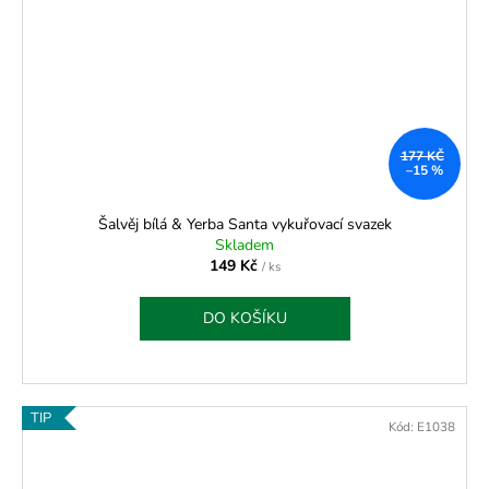
177 KČ
–15 %
Šalvěj bílá & Yerba Santa vykuřovací svazek
Skladem
149 Kč
/ ks
DO KOŠÍKU
TIP
Kód:
E1038