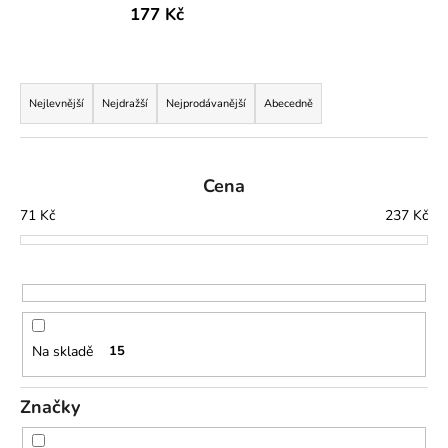
177 Kč
a
j
í
Ř
t
a
Nejlevnější
Nejdražší
Nejprodávanější
Abecedně
?
z
e
n
Cena
í
71
Kč
237
Kč
p
HLEDAT
r
o
d
D
u
o
Na skladě
15
p
k
o
t
r
Značky
ů
u