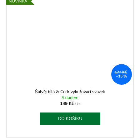
NOVINKA
177 KČ
–15 %
Šalvěj bílá & Cedr vykuřovací svazek
Skladem
149 Kč
/ ks
DO KOŠÍKU