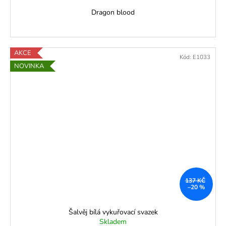
Dragon blood
AKCE
Kód:
E1033
NOVINKA
137 KČ
–20 %
Šalvěj bílá vykuřovací svazek
Skladem