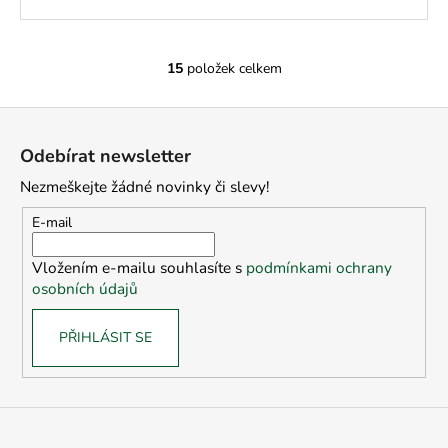
15
položek celkem
O
v
Z
l
á
á
Odebírat newsletter
d
p
a
Nezmeškejte žádné novinky či slevy!
a
c
t
E-mail
í
í
p
Vložením e-mailu souhlasíte s
podmínkami ochrany
r
osobních údajů
v
k
PŘIHLÁSIT SE
y
v
ý
p
i