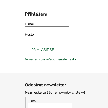
Přihlášení
E-mail
Heslo
PŘIHLÁSIT SE
Nová registrace
Zapomenuté heslo
Z
á
Odebírat newsletter
p
Nezmeškejte žádné novinky či slevy!
a
t
E-mail
í