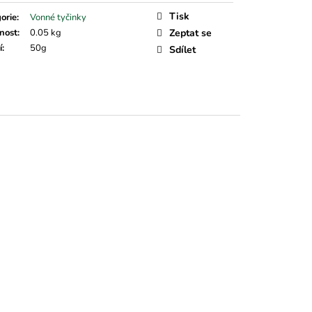
Tisk
orie
:
Vonné tyčinky
nost
:
0.05 kg
Zeptat se
í
:
50g
Sdílet