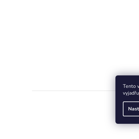
Tento 
vyjadřu
Nast