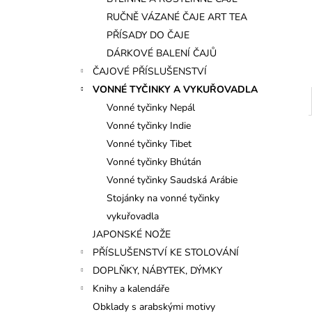
l
RUČNĚ VÁZANÉ ČAJE ART TEA
PŘÍSADY DO ČAJE
DÁRKOVÉ BALENÍ ČAJŮ
ČAJOVÉ PŘÍSLUŠENSTVÍ
VONNÉ TYČINKY A VYKUŘOVADLA
Vonné tyčinky Nepál
Vonné tyčinky Indie
Vonné tyčinky Tibet
Vonné tyčinky Bhútán
Vonné tyčinky Saudská Arábie
Stojánky na vonné tyčinky
vykuřovadla
JAPONSKÉ NOŽE
PŘÍSLUŠENSTVÍ KE STOLOVÁNÍ
DOPLŇKY, NÁBYTEK, DÝMKY
Knihy a kalendáře
Obklady s arabskými motivy