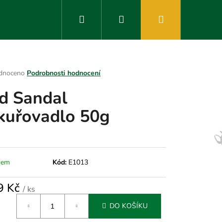
Hledat
Přihlášení
Nákupní
košík
rné
dnoceno
Podrobnosti hodnocení
ení
d Sandal
tu
kuřovadlo 50g
ek.
dem
Kód:
E1013
9 Kč
/ ks
á
DO KOŠÍKU