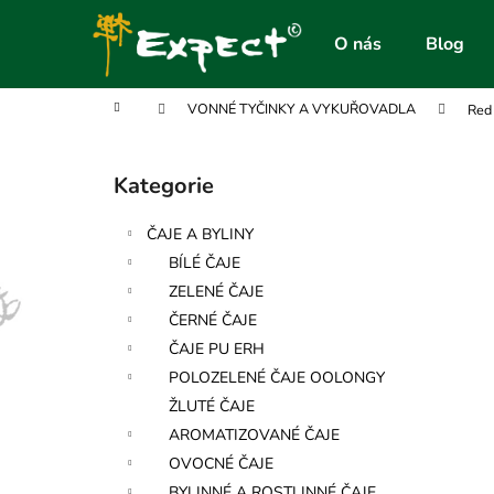
K
Přejít
na
o
O nás
Blog
obsah
Zpět
Zpět
š
do
do
í
Domů
VONNÉ TYČINKY A VYKUŘOVADLA
Red
obchodu
obchodu
k
P
o
Kategorie
Přeskočit
s
kategorie
t
ČAJE A BYLINY
r
BÍLÉ ČAJE
a
ZELENÉ ČAJE
n
ČERNÉ ČAJE
n
ČAJE PU ERH
í
POLOZELENÉ ČAJE OOLONGY
p
ŽLUTÉ ČAJE
a
AROMATIZOVANÉ ČAJE
n
OVOCNÉ ČAJE
e
BYLINNÉ A ROSTLINNÉ ČAJE