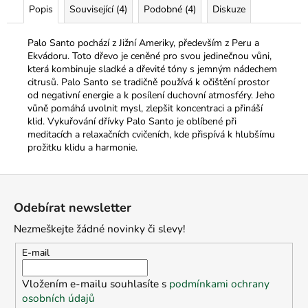
č
Popis
Související (4)
Podobné (4)
Diskuze
u
j
Palo Santo pochází z Jižní Ameriky, především z Peru a
e
Ekvádoru. Toto dřevo je ceněné pro svou jedinečnou vůni,
m
která kombinuje sladké a dřevité tóny s jemným nádechem
e
citrusů.
Palo Santo
se tradičně používá k očištění prostor
od negativní energie a k posílení duchovní atmosféry. Jeho
vůně
pomáhá uvolnit mysl, zlepšit koncentraci a přináší
klid. Vykuřování dřívky Palo Santo je oblíbené při
meditacích a relaxačních cvičeních, kde přispívá k hlubšímu
prožitku klidu a harmonie.
Z
á
Odebírat newsletter
p
Nezmeškejte žádné novinky či slevy!
a
t
E-mail
í
Vložením e-mailu souhlasíte s
podmínkami ochrany
osobních údajů