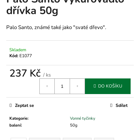
je
a
dřívka 50g
0,0
z
j
5
í
hvězdiček.
Palo Santo, známé také jako "svaté dřevo".
t
?
Skladem
Kód:
E1077
237 Kč
HLEDAT
/ ks
Měrná
DO KOŠÍKU
cena:
D
o
Zeptat se
Sdílet
p
Kategorie
:
Vonné tyčinky
o
balení
:
50g
r
u