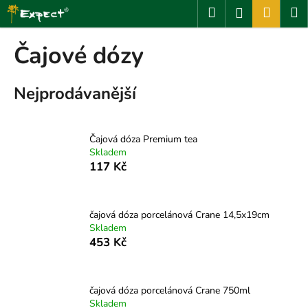
K
Přejít
Hledat
Nákup
M
Přihlášení
na
o
obsah
Zpět
Zpět
košík
š
Čajové dózy
í
C
k
Nejprodávanější
o
p
o
Čajová dóza Premium tea
t
Skladem
ř
117 Kč
e
b
u
čajová dóza porcelánová Crane 14,5x19cm
Skladem
j
453 Kč
e
t
e
čajová dóza porcelánová Crane 750ml
n
Skladem