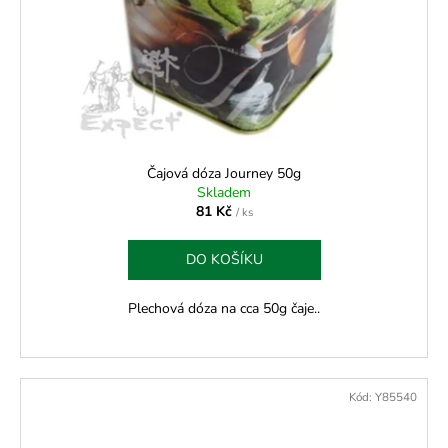
Čajová dóza Journey 50g
Skladem
81 Kč
/ ks
DO KOŠÍKU
Plechová dóza na cca 50g čaje..
Kód:
Y85540