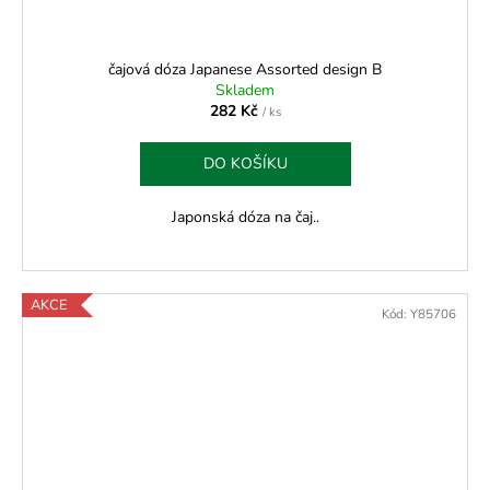
čajová dóza Japanese Assorted design B
Skladem
282 Kč
/ ks
DO KOŠÍKU
Japonská dóza na čaj..
AKCE
Kód:
Y85706