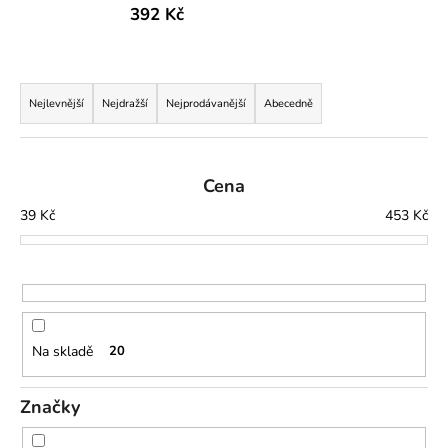
392 Kč
a
j
í
Ř
t
a
Nejlevnější
Nejdražší
Nejprodávanější
Abecedně
?
z
e
n
Cena
í
39
Kč
453
Kč
p
HLEDAT
r
o
d
D
u
o
Na skladě
20
p
k
o
t
r
Značky
ů
u