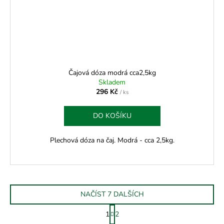
Čajová dóza modrá cca2,5kg
Skladem
296 Kč
/ ks
DO KOŠÍKU
Plechová dóza na čaj. Modrá - cca 2,5kg.
NAČÍST 7 DALŠÍCH
S
1
2
t