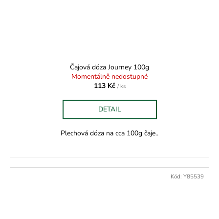
Čajová dóza Journey 100g
Momentálně nedostupné
113 Kč
/ ks
DETAIL
Plechová dóza na cca 100g čaje..
Kód:
Y85539