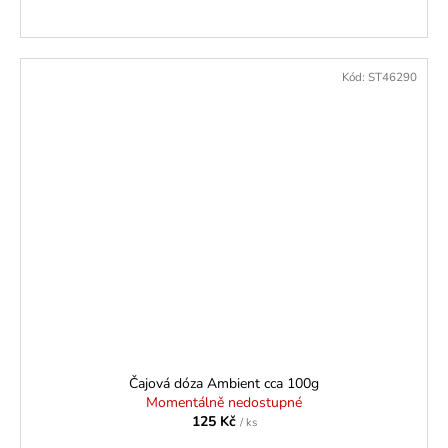
Kód:
ST46290
Čajová dóza Ambient cca 100g
Momentálně nedostupné
125 Kč
/ ks