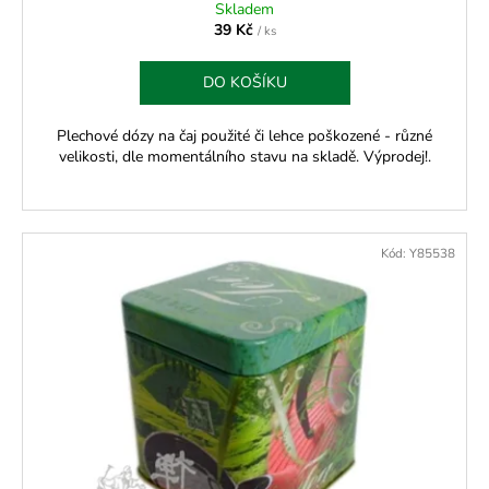
Skladem
39 Kč
/ ks
DO KOŠÍKU
Plechové dózy na čaj použité či lehce poškozené - různé
velikosti, dle momentálního stavu na skladě. Výprodej!.
Kód:
Y85538