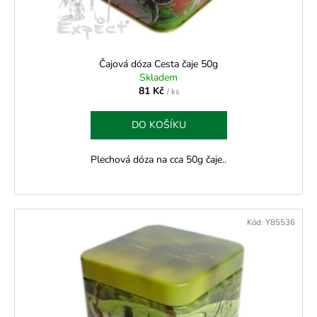
Čajová dóza Cesta čaje 50g
Skladem
81 Kč
/ ks
DO KOŠÍKU
Plechová dóza na cca 50g čaje..
Kód:
Y85536