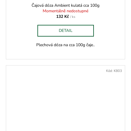
Čajová dóza Ambient kulatá cca 100g
Momentálně nedostupné
132 Kč
/ ks
DETAIL
Plechová dóza na cca 100g čaje..
Kód:
K803