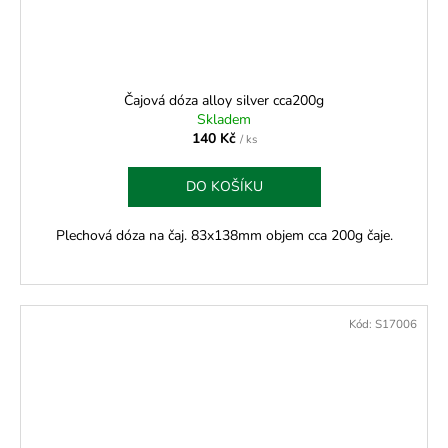
Čajová dóza alloy silver cca200g
Skladem
140 Kč
/ ks
DO KOŠÍKU
Plechová dóza na čaj. 83x138mm objem cca 200g čaje.
Kód:
S17006