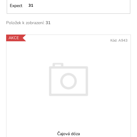
č
Expect
31
u
j
e
Položek k zobrazení:
31
m
e
V
AKCE
Kód:
A943
ý
p
i
s
p
r
o
d
u
k
t
ů
Čajová dóza