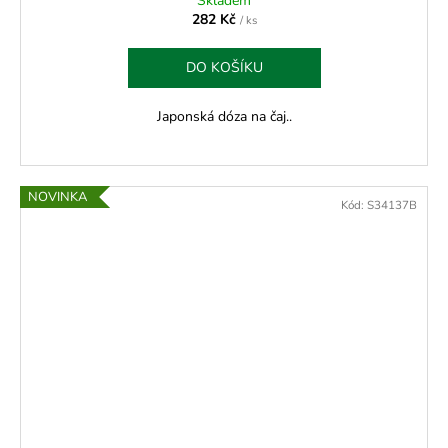
Skladem
282 Kč
/ ks
DO KOŠÍKU
Japonská dóza na čaj..
NOVINKA
Kód:
S34137B