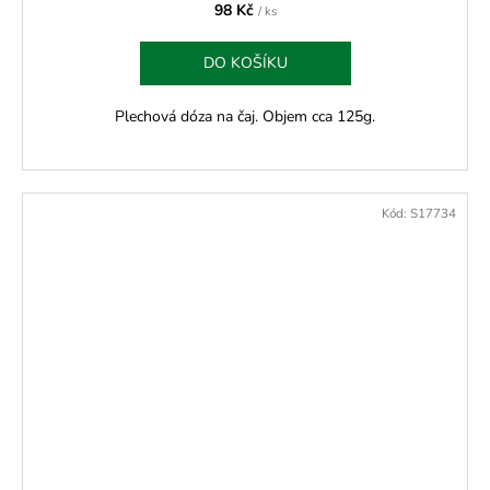
98 Kč
/ ks
DO KOŠÍKU
Plechová dóza na čaj. Objem cca 125g.
Kód:
S17734