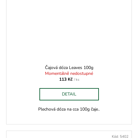
Čajová dóza Leaves 100g
Momentálně nedostupné
113 Kč
/ ks
DETAIL
Plechová dóza na cca 100g čaje..
Kód:
5402