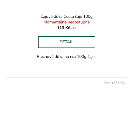
Čajová dóza Cesta čaje 100g
Momentálně nedostupné
113 Kč
/ ks
DETAIL
Plechová dóza na cca 100g čaje..
Kód:
Y85535