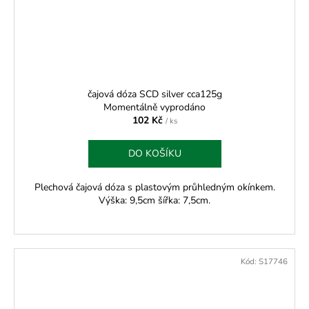
čajová dóza SCD silver cca125g
Momentálně vyprodáno
102 Kč
/ ks
DO KOŠÍKU
Plechová čajová dóza s plastovým průhledným okínkem.
Výška: 9,5cm šířka: 7,5cm.
Kód:
S17746