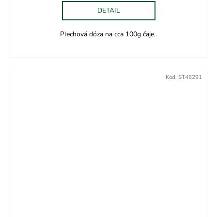
DETAIL
Plechová dóza na cca 100g čaje..
Kód:
ST46291