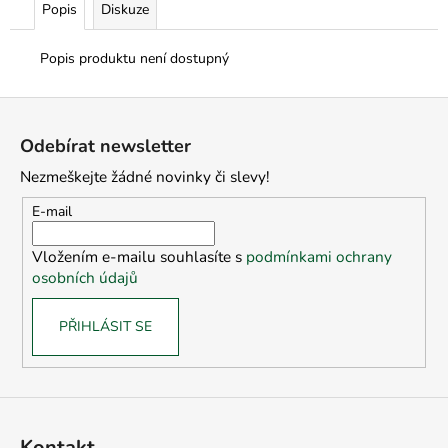
č
Popis
Diskuze
u
j
Popis produktu není dostupný
e
m
Z
e
á
Odebírat newsletter
p
Nezmeškejte žádné novinky či slevy!
a
t
E-mail
í
Vložením e-mailu souhlasíte s
podmínkami ochrany
osobních údajů
PŘIHLÁSIT SE
Kontakt