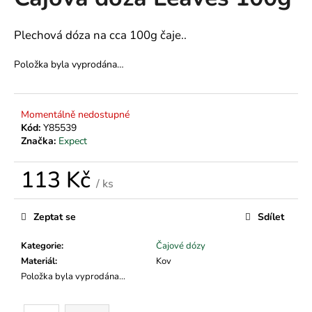
je
a
0,0
z
j
Plechová dóza na cca 100g čaje..
5
í
hvězdiček.
Položka byla vyprodána…
t
?
Momentálně nedostupné
Kód:
Y85539
Značka:
Expect
HLEDAT
113 Kč
/ ks
Měrná
cena:
Zeptat se
Sdílet
D
o
Kategorie
:
Čajové dózy
p
Materiál
:
Kov
o
Položka byla vyprodána…
r
u