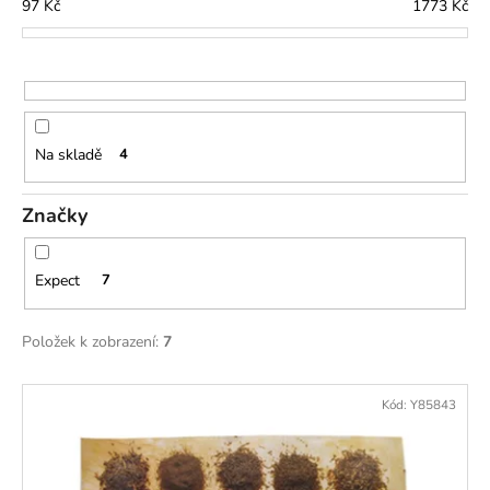
í
č
97
Kč
1773
Kč
u
p
j
r
e
o
m
d
e
u
Na skladě
4
k
t
Značky
ů
Expect
7
Položek k zobrazení:
7
V
Kód:
Y85843
ý
p
i