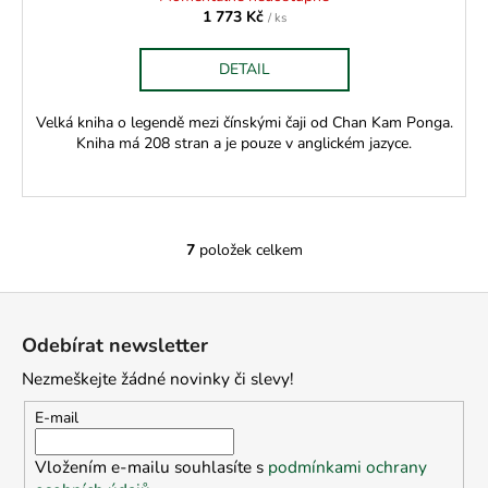
1 773 Kč
/ ks
DETAIL
Velká kniha o legendě mezi čínskými čaji od Chan Kam Ponga.
Kniha má 208 stran a je pouze v anglickém jazyce.
7
položek celkem
O
v
Z
l
á
á
Odebírat newsletter
d
p
a
Nezmeškejte žádné novinky či slevy!
a
c
t
E-mail
í
í
p
Vložením e-mailu souhlasíte s
podmínkami ochrany
r