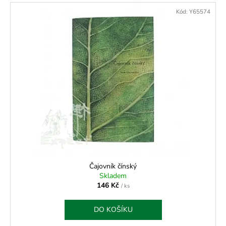
Kód:
Y65574
Čajovník čínský
Skladem
146 Kč
/ ks
DO KOŠÍKU