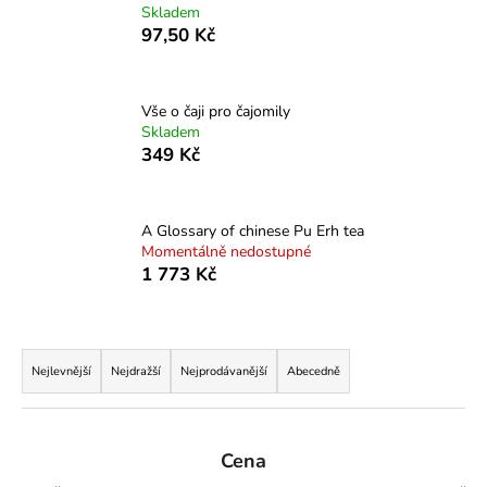
Skladem
a
97,50 Kč
j
í
t
Vše o čaji pro čajomily
Skladem
?
349 Kč
A Glossary of chinese Pu Erh tea
HLEDAT
Momentálně nedostupné
1 773 Kč
Ř
D
o
a
Nejlevnější
Nejdražší
Nejprodávanější
Abecedně
p
z
o
e
r
n
Cena
u