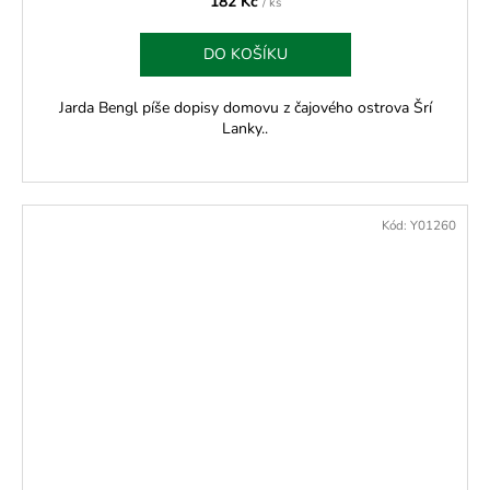
182 Kč
/ ks
DO KOŠÍKU
Jarda Bengl píše dopisy domovu z čajového ostrova Šrí
Lanky..
Kód:
Y01260