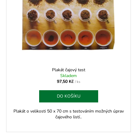
s
p
r
o
d
u
k
t
ů
Plakát čajový test
Skladem
97,50 Kč
/ ks
DO KOŠÍKU
Plakát o velikosti 50 x 70 cm s testováním možných úprav
čajového listí..