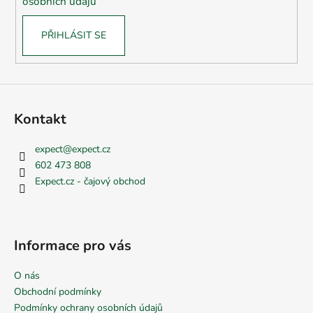
osobních údajů
v
k
PŘIHLÁSIT SE
y
v
ý
p
i
s
Kontakt
u
expect
@
expect.cz
602 473 808
Expect.cz - čajový obchod
Informace pro vás
O nás
Obchodní podmínky
Podmínky ochrany osobních údajů