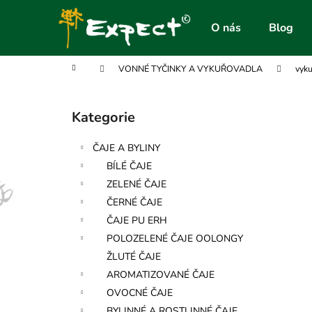
K
Přejít
na
o
O nás
Blog
obsah
Zpět
Zpět
š
do
do
í
Domů
VONNÉ TYČINKY A VYKUŘOVADLA
vyk
obchodu
obchodu
k
P
o
Kategorie
Přeskočit
s
kategorie
t
ČAJE A BYLINY
r
BÍLÉ ČAJE
a
ZELENÉ ČAJE
n
ČERNÉ ČAJE
n
ČAJE PU ERH
í
POLOZELENÉ ČAJE OOLONGY
p
ŽLUTÉ ČAJE
a
AROMATIZOVANÉ ČAJE
n
OVOCNÉ ČAJE
e
BYLINNÉ A ROSTLINNÉ ČAJE