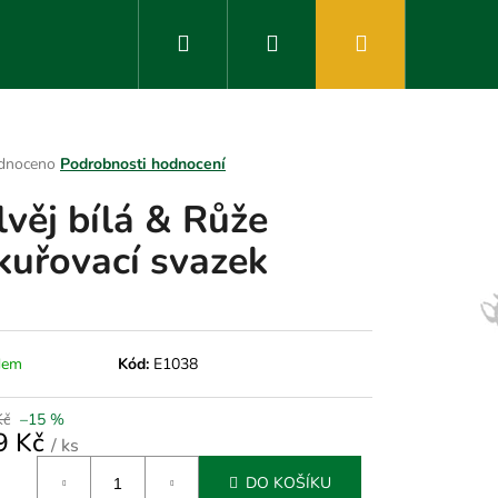
Hledat
Přihlášení
Nákupní
košík
rné
dnoceno
Podrobnosti hodnocení
ení
lvěj bílá & Růže
tu
kuřovací svazek
ek.
dem
Kód:
E1038
Kč
–15 %
9 Kč
/ ks
á
DO KOŠÍKU