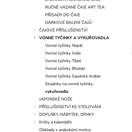
l
RUČNĚ VÁZANÉ ČAJE ART TEA
PŘÍSADY DO ČAJE
DÁRKOVÉ BALENÍ ČAJŮ
ČAJOVÉ PŘÍSLUŠENSTVÍ
VONNÉ TYČINKY A VYKUŘOVADLA
Vonné tyčinky Nepál
Vonné tyčinky Indie
Vonné tyčinky Tibet
Vonné tyčinky Bhútán
Vonné tyčinky Saudská Arábie
Stojánky na vonné tyčinky
vykuřovadla
JAPONSKÉ NOŽE
PŘÍSLUŠENSTVÍ KE STOLOVÁNÍ
DOPLŇKY, NÁBYTEK, DÝMKY
Knihy a kalendáře
Obklady s arabskými motivy