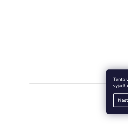
Tento 
vyjadřu
Nast