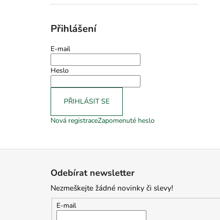
Přihlášení
E-mail
Heslo
PŘIHLÁSIT SE
Nová registrace
Zapomenuté heslo
Z
á
Odebírat newsletter
p
Nezmeškejte žádné novinky či slevy!
a
t
E-mail
í