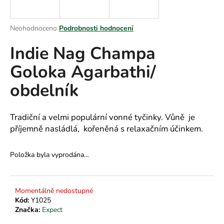
a
j
Průměrné
Neohodnoceno
Podrobnosti hodnocení
í
hodnocení
Indie Nag Champa
produktu
t
je
?
Goloka Agarbathi/
0,0
z
obdelník
5
hvězdiček.
HLEDAT
Tradiční a velmi populární vonné tyčinky. Vůně je
příjemně nasládlá, kořeněná s relaxačním účinkem.
Položka byla vyprodána…
D
o
p
o
Momentálně nedostupné
Kód:
Y1025
r
Značka:
Expect
u