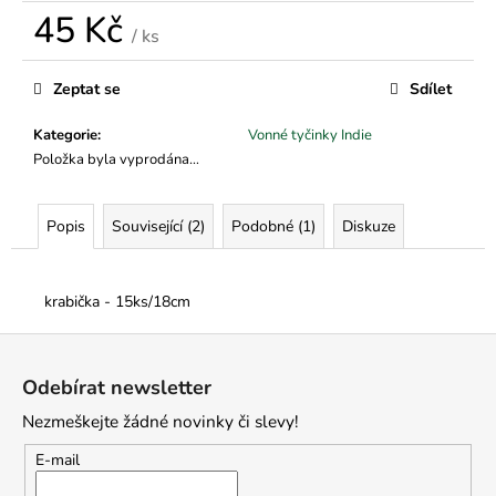
č
45 Kč
u
/ ks
j
Měrná
e
cena:
Zeptat se
Sdílet
m
e
Kategorie
:
Vonné tyčinky Indie
Položka byla vyprodána…
Popis
Související (2)
Podobné (1)
Diskuze
krabička - 15ks/18cm
Z
á
Odebírat newsletter
p
Nezmeškejte žádné novinky či slevy!
a
t
E-mail
í