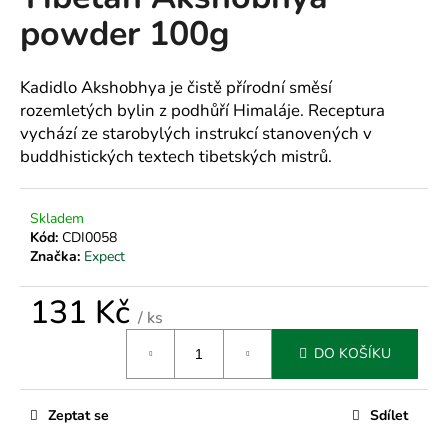
je
a
powder 100g
0,0
z
j
5
í
hvězdiček.
Kadidlo Akshobhya je čistě přírodní směsí
t
rozemletých bylin z podhůří Himaláje. Receptura
?
vychází ze starobylých instrukcí stanovených v
buddhistických textech tibetských mistrů.
Skladem
HLEDAT
Kód:
CDI0058
Značka:
Expect
131 Kč
D
/ ks
o
Měrná
DO KOŠÍKU
cena:
p
o
r
Zeptat se
Sdílet
u