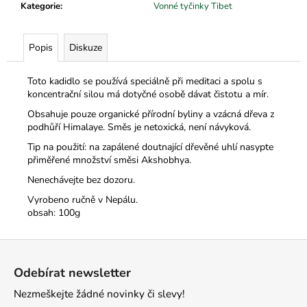
č
Kategorie
:
Vonné tyčinky Tibet
u
j
e
Popis
Diskuze
m
e
Toto kadidlo se používá speciálně při meditaci a spolu s
koncentrační silou má dotyčné osobě dávat čistotu a mír.
Obsahuje pouze organické přírodní byliny a vzácná dřeva z
podhůří Himalaye. Směs je netoxická, není návyková.
Tip na použití: na zapálené doutnající dřevěné uhlí nasypte
přiměřené množství směsi Akshobhya.
Nenechávejte bez dozoru.
Vyrobeno ručně v Nepálu.
obsah: 100g
Z
á
Odebírat newsletter
p
Nezmeškejte žádné novinky či slevy!
a