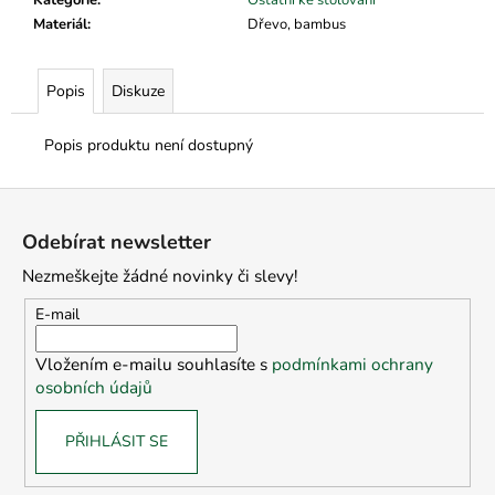
č
u
Materiál
:
Dřevo, bambus
j
e
Popis
Diskuze
m
e
Popis produktu není dostupný
Z
á
Odebírat newsletter
p
Nezmeškejte žádné novinky či slevy!
a
t
E-mail
í
Vložením e-mailu souhlasíte s
podmínkami ochrany
osobních údajů
PŘIHLÁSIT SE