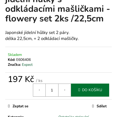
je
a
odkládacími mašličkami -
0,0
z
j
flowery set 2ks /22,5cm
5
í
hvězdiček.
t
Japonské jídelní hůlky set 2 páry.
?
délka 22,5cm, + 2 odkládací mašličky.
Skladem
Kód:
E606406
HLEDAT
Značka:
Expect
197 Kč
/ ks
D
Měrná
o
DO KOŠÍKU
cena:
p
o
r
Zeptat se
Sdílet
u
Kategorie
:
Ostatní ke stolování