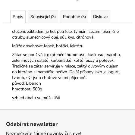
č
u
j
Popis
Související (3)
Podobné (3)
Diskuze
e
m
složení: základem je list petržele, tymián, sezam, pšeničné
e
otruby, slunečnicový olej, sůl, kys. citrónová.
Může obsahovat lepek, hořčici, laktózu.
Zátar se používá k okořenění hummusu, kuskusu, tvarohu,
zeleninových salátů, karbanátků, koftů, pizzy a polévek.
Tradičně se zátar servíruje v misce, zalitý olivovým olejem
do kterého si namáčíte pečivo. Další přísady jako je jogurt,
tvaroh, sýr jsou chuťově velmi příjemné.
původ: Libanon
hmotnost: 500g
vzhled obalu se může lišit
Z
á
Odebírat newsletter
p
Nezmeškejte žádné novinky či slevy!