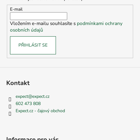
a
t
E-mail
í
Vložením e-mailu souhlasíte s
podmínkami ochrany
osobních údajů
PŘIHLÁSIT SE
Kontakt
expect
@
expect.cz
602 473 808
Expect.cz - čajový obchod
Informace pro vás