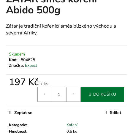
je
a
Abido 500g
3,0
z
j
5
í
hvězdiček.
Zátar je tradiční kořenící směs blízkého východu a
t
severní Afriky.
?
Skladem
Kód:
L504625
Značka:
Expect
HLEDAT
197 Kč
/ ks
Měrná
D
DO KOŠÍKU
cena:
o
p
Zeptat se
Sdílet
o
r
Kategorie
:
Koření
u
Hmotnost
:
0.5 kg