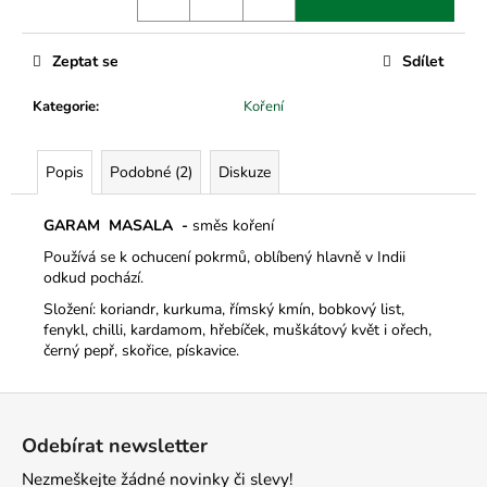
č
u
j
Zeptat se
Sdílet
e
m
Kategorie
:
Koření
e
Popis
Podobné (2)
Diskuze
GARAM MASALA -
směs koření
Používá se k ochucení pokrmů, oblíbený hlavně v Indii
odkud pochází.
Složení: koriandr, kurkuma, římský kmín, bobkový list,
fenykl, chilli, kardamom, hřebíček, muškátový květ i ořech,
černý pepř, skořice, pískavice.
Z
á
Odebírat newsletter
p
Nezmeškejte žádné novinky či slevy!