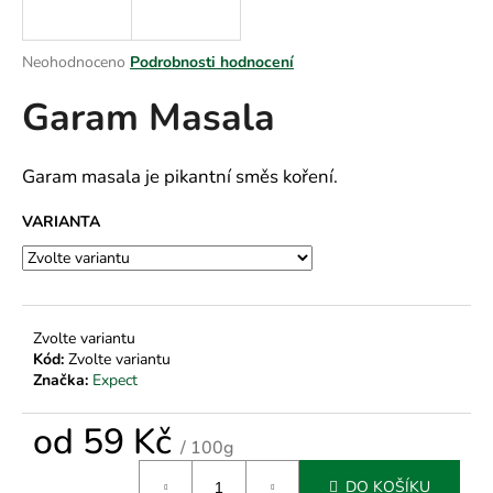
a
j
Průměrné
Neohodnoceno
Podrobnosti hodnocení
í
hodnocení
Garam Masala
produktu
t
je
?
0,0
z
Garam masala je pikantní směs koření.
5
hvězdiček.
VARIANTA
HLEDAT
Zvolte variantu
D
Kód:
Zvolte variantu
o
Značka:
Expect
p
o
od
59 Kč
r
/ 100g
u
Měrná
DO KOŠÍKU
cena: