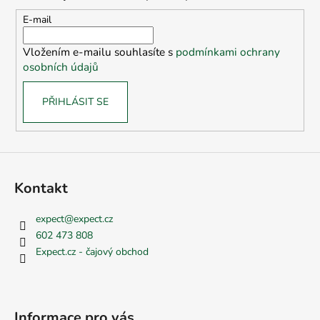
a
t
E-mail
í
Vložením e-mailu souhlasíte s
podmínkami ochrany
osobních údajů
PŘIHLÁSIT SE
Kontakt
expect
@
expect.cz
602 473 808
Expect.cz - čajový obchod
Informace pro vás