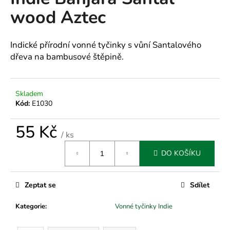
je
a
wood Aztec
0,0
z
j
5
í
hvězdiček.
Indické přírodní vonné tyčinky s vůní Santalového
t
dřeva na bambusové štěpině.
?
Skladem
Kód:
E1030
HLEDAT
55 Kč
/ ks
Měrná
DO KOŠÍKU
cena:
D
o
p
Zeptat se
Sdílet
o
Kategorie
:
Vonné tyčinky Indie
r
u