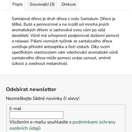
č
Popis
Související (3)
Diskuze
u
j
Santalové dřevo je druh dřeva z rodu Santalum.
Dřevo je
e
těžké, žluté a jemnozrnné a na rozdíl od mnoha jiných
m
aromatických dřevin si zachovává svou vůni po celá
e
desetiletí.
Vůně má schopnost podporovat duševní jasnost
a relaxaci.
Pálení vonných tyčinek ze santalového dřeva
uvolňuje přírodní antiseptika a čistí vzduch.
Díky svým
specifickým vlastnostem vám vdechování aromatické vůně
santalového dřeva může pomoci snáze usnout, zmírnit
úzkost a zvednout melancholii.
Z
á
Odebírat newsletter
p
Nezmeškejte žádné novinky či slevy!
a
t
E-mail
í
Vložením e-mailu souhlasíte s
podmínkami ochrany
osobních údajů