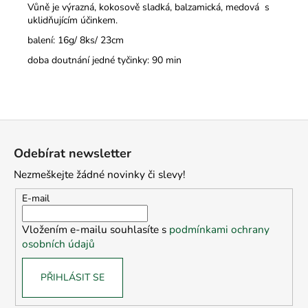
Vůně je výrazná, kokosově sladká, balzamická, medová s
uklidňujícím účinkem.
balení: 16g/ 8ks/ 23cm
doba doutnání jedné tyčinky: 90 min
Z
á
Odebírat newsletter
p
Nezmeškejte žádné novinky či slevy!
a
t
E-mail
í
Vložením e-mailu souhlasíte s
podmínkami ochrany
osobních údajů
PŘIHLÁSIT SE