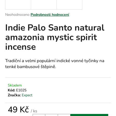
a
j
Průměrné
Neohodnoceno
Podrobnosti hodnocení
í
hodnocení
Indie Palo Santo natural
produktu
t
je
?
amazonia mystic spirit
0,0
z
incense
5
hvězdiček.
HLEDAT
Tradiční a velmi populární indické vonné tyčinky na
tenké bambusové štěpině.
D
Skladem
o
Kód:
E1025
p
Značka:
Expect
o
r
49 Kč
u
/ ks