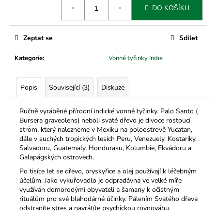
č
Měrná
DO KOŠÍKU
cena:
u
j
e
Zeptat se
Sdílet
m
e
Kategorie
:
Vonné tyčinky Indie
Popis
Související (3)
Diskuze
Ručně vyráběné přírodní indické vonné tyčinky. Palo Santo (
Bursera graveolens) neboli svaté dřevo je divoce rostoucí
strom, který nalezneme v Mexiku na poloostrově Yucatan,
dále v suchých tropických lesích Peru, Venezuely, Kostariky,
Salvadoru, Guatemaly, Hondurasu, Kolumbie, Ekvádoru a
Galapágských ostrovech.
Po tisíce let se dřevo, pryskyřice a olej používají k léčebným
účelům. Jako vykuřovadlo je odpradávna ve velké míře
využíván domorodými obyvateli a šamany k očistným
rituálům pro své blahodárné účinky. Pálením Svatého dřeva
odstraníte stres a navrátíte psychickou rovnováhu.