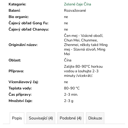
č
Kategorie
:
Zelené čaje Čína
u
Balení
:
Rozvažované
j
Bio organic
:
ne
e
Čajový obřad Gong Fu
:
ne
m
Čajový obřad Chanoyu
:
ne
e
Čen mej - Vzácné obočí,
Chun Mei, Chunmee,
Originální název
:
Zhenmei, někdy také Ming
mej - Slavná slivoň, Ming
Mei
Oblast
:
Čína
Zalijte 80-90°C horkou
Příprava
:
vodou a louhujte 2-3
minuty /vícekrát/.
Vícenálevový čaj
:
ne
Teplota vody
:
80-90 °C
Čas přípravy
:
2-3 min.
Množství čaje
:
2-3 g
Popis
Související (4)
Podobné (4)
Diskuze