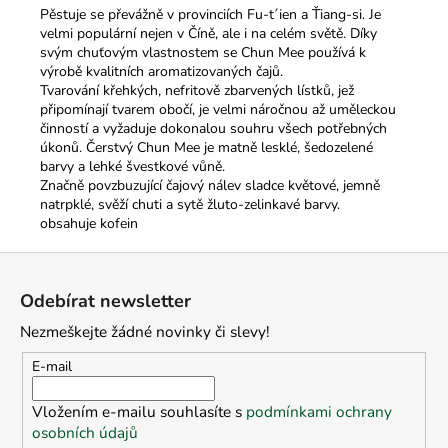
Pěstuje se převážně v provinciích Fu-t´ien a Ťiang-si. Je
velmi populární nejen v Číně, ale i na celém světě. Díky
svým chuťovým vlastnostem se Chun Mee používá k
výrobě kvalitních aromatizovaných čajů.
Tvarování křehkých, nefritově zbarvených lístků, jež
připomínají tvarem obočí, je velmi náročnou až uměleckou
činností a vyžaduje dokonalou souhru všech potřebných
úkonů. Čerstvý Chun Mee je matně lesklé, šedozelené
barvy a lehké švestkové vůně.
Značně povzbuzující čajový nálev sladce květové, jemně
natrpklé, svěží chuti a sytě žluto-zelinkavé barvy.
obsahuje kofein
Z
á
Odebírat newsletter
p
Nezmeškejte žádné novinky či slevy!
a
t
E-mail
í
Vložením e-mailu souhlasíte s
podmínkami ochrany
osobních údajů