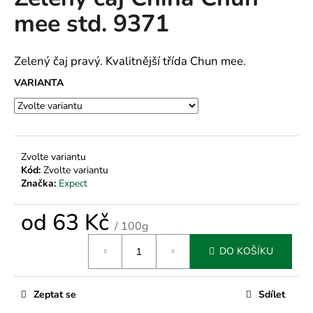
je
a
mee std. 9371
0,0
z
j
5
í
hvězdiček.
Zelený čaj pravý. Kvalitnější třída Chun mee.
t
VARIANTA
?
Zvolte variantu
HLEDAT
Kód:
Zvolte variantu
Značka:
Expect
od
63 Kč
D
/ 100g
o
Měrná
p
DO KOŠÍKU
cena:
o
r
Zeptat se
Sdílet
u