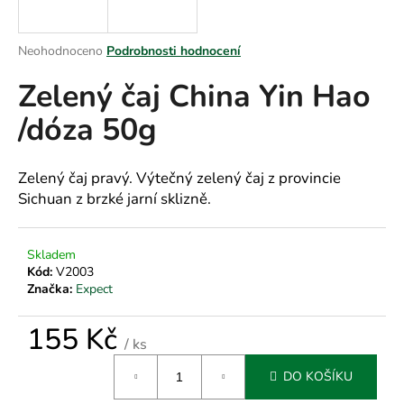
a
j
Průměrné
Neohodnoceno
Podrobnosti hodnocení
í
hodnocení
Zelený čaj China Yin Hao
produktu
t
je
?
/dóza 50g
0,0
z
5
hvězdiček.
Zelený čaj pravý. Výtečný zelený čaj z provincie
Sichuan z brzké jarní sklizně.
HLEDAT
Skladem
Kód:
V2003
D
Značka:
Expect
o
p
155 Kč
/ ks
o
Měrná
r
DO KOŠÍKU
cena:
u