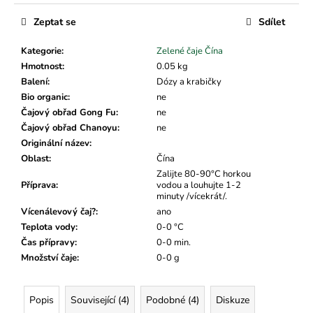
č
u
Zeptat se
Sdílet
j
e
Kategorie
:
Zelené čaje Čína
m
Hmotnost
:
0.05 kg
e
Balení
:
Dózy a krabičky
Bio organic
:
ne
Čajový obřad Gong Fu
:
ne
Čajový obřad Chanoyu
:
ne
Originální název
:
Oblast
:
Čína
Zalijte 80-90°C horkou
Příprava
:
vodou a louhujte 1-2
minuty /vícekrát/.
Vícenálevový čaj?
:
ano
Teplota vody
:
0-0 °C
Čas přípravy
:
0-0 min.
Množství čaje
:
0-0 g
Popis
Související (4)
Podobné (4)
Diskuze