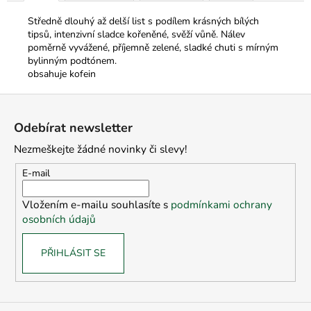
Středně dlouhý až delší list s podílem krásných bílých
tipsů, intenzivní sladce kořeněné, svěží vůně. Nálev
poměrně vyvážené, příjemně zelené, sladké chuti s mírným
bylinným podtónem.
obsahuje kofein
Z
á
Odebírat newsletter
p
Nezmeškejte žádné novinky či slevy!
a
t
E-mail
í
Vložením e-mailu souhlasíte s
podmínkami ochrany
osobních údajů
PŘIHLÁSIT SE