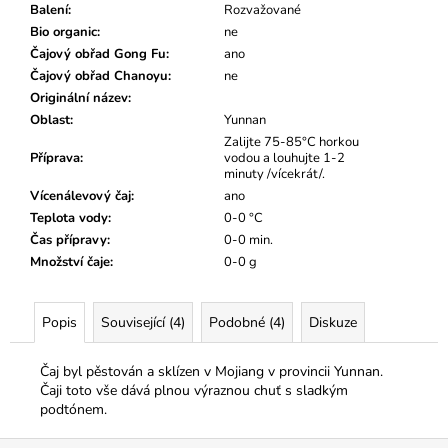
č
Balení
:
Rozvažované
u
Bio organic
:
ne
j
Čajový obřad Gong Fu
:
ano
e
Čajový obřad Chanoyu
:
ne
m
Originální název
:
e
Oblast
:
Yunnan
Zalijte 75-85°C horkou
Příprava
:
vodou a louhujte 1-2
minuty /vícekrát/.
Vícenálevový čaj
:
ano
Teplota vody
:
0-0 °C
Čas přípravy
:
0-0 min.
Množství čaje
:
0-0 g
Popis
Související (4)
Podobné (4)
Diskuze
Čaj byl pěstován a sklízen v Mojiang v provincii Yunnan.
Čaji toto vše dává plnou výraznou chuť s sladkým
podtónem.