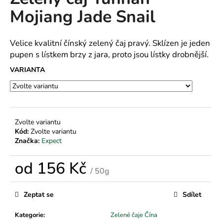
je
a
Mojiang Jade Snail
0,0
z
j
5
í
hvězdiček.
Velice kvalitní čínský zelený čaj pravý. Sklízen je jeden
t
pupen s lístkem brzy z jara, proto jsou lístky drobnější.
?
VARIANTA
HLEDAT
Zvolte variantu
Kód:
Zvolte variantu
Značka:
Expect
D
od
156 Kč
o
/ 50g
p
Měrná
o
cena:
Zeptat se
Sdílet
r
u
Kategorie
:
Zelené čaje Čína