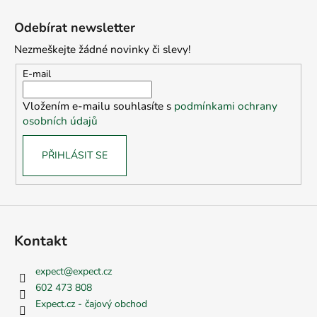
Z
á
Odebírat newsletter
p
Nezmeškejte žádné novinky či slevy!
a
t
E-mail
í
Vložením e-mailu souhlasíte s
podmínkami ochrany
osobních údajů
PŘIHLÁSIT SE
Kontakt
expect
@
expect.cz
602 473 808
Expect.cz - čajový obchod