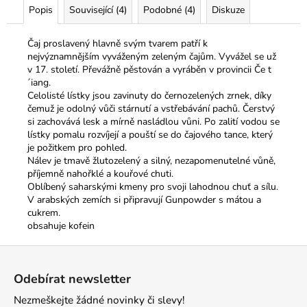
Popis
Související (4)
Podobné (4)
Diskuze
Čaj proslavený hlavně svým tvarem patří k
nejvýznamnějším vyváženým zeleným čajům. Vyvážel se už
v 17. století. Převážně pěstován a vyráběn v provincii Če t
´iang.
Celolisté lístky jsou zavinuty do černozelených zrnek, díky
čemuž je odolný vůči stárnutí a vstřebávání pachů. Čerstvý
si zachovává lesk a mírně nasládlou vůni. Po zalití vodou se
lístky pomalu rozvíjejí a pouští se do čajového tance, který
je požitkem pro pohled.
Nálev je tmavě žlutozelený a silný, nezapomenutelné vůně,
příjemně nahořklé a kouřové chuti.
Oblíbený saharskými kmeny pro svoji lahodnou chuť a sílu.
V arabských zemích si připravují Gunpowder s mátou a
cukrem.
obsahuje kofein
Z
á
Odebírat newsletter
p
Nezmeškejte žádné novinky či slevy!