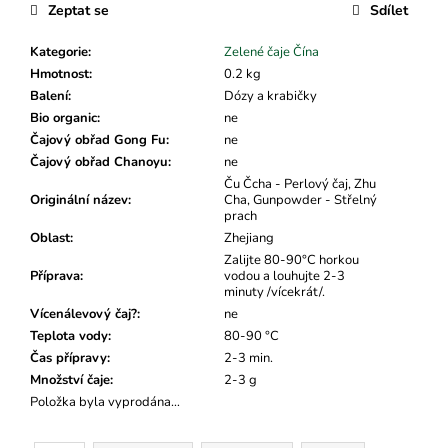
č
cena:
Zeptat se
Sdílet
u
j
Kategorie
:
Zelené čaje Čína
e
Hmotnost
:
0.2 kg
m
Balení
:
Dózy a krabičky
e
Bio organic
:
ne
Čajový obřad Gong Fu
:
ne
Čajový obřad Chanoyu
:
ne
Ču Čcha - Perlový čaj, Zhu
Originální název
:
Cha, Gunpowder - Střelný
prach
Oblast
:
Zhejiang
Zalijte 80-90°C horkou
Příprava
:
vodou a louhujte 2-3
minuty /vícekrát/.
Vícenálevový čaj?
:
ne
Teplota vody
:
80-90 °C
Čas přípravy
:
2-3 min.
Množství čaje
:
2-3 g
Položka byla vyprodána…