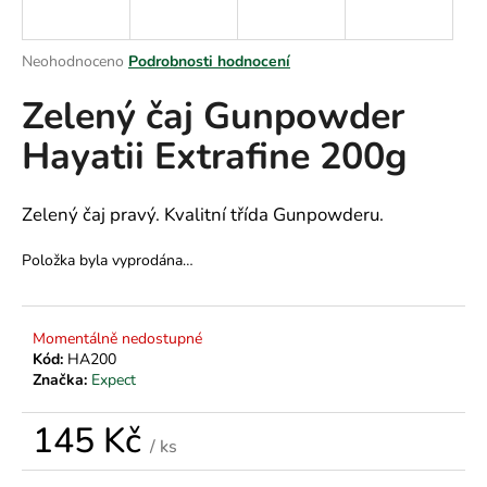
a
j
Průměrné
Neohodnoceno
Podrobnosti hodnocení
í
hodnocení
Zelený čaj Gunpowder
produktu
t
je
?
Hayatii Extrafine 200g
0,0
z
5
hvězdiček.
Zelený čaj pravý. Kvalitní třída Gunpowderu.
HLEDAT
Položka byla vyprodána…
Momentálně nedostupné
D
Kód:
HA200
o
Značka:
Expect
p
o
145 Kč
r
/ ks
u
Měrná