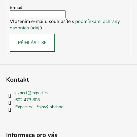
a
t
E-mail
í
Vložením e-mailu souhlasíte s
podmínkami ochrany
osobních údajů
PŘIHLÁSIT SE
Kontakt
expect
@
expect.cz
602 473 808
Expect.cz - čajový obchod
Informace pro vás