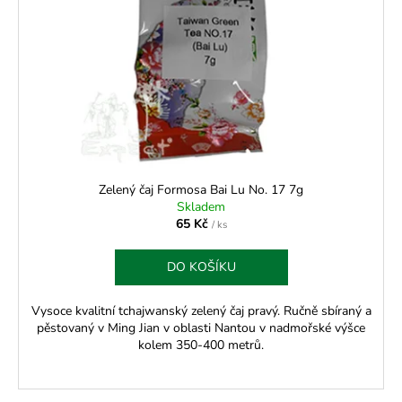
s
p
r
o
d
u
k
t
ů
Zelený čaj Formosa Bai Lu No. 17 7g
Skladem
65 Kč
/ ks
DO KOŠÍKU
Vysoce kvalitní tchajwanský zelený čaj pravý. Ručně sbíraný a
pěstovaný v Ming Jian v oblasti Nantou v nadmořské výšce
kolem 350-400 metrů.