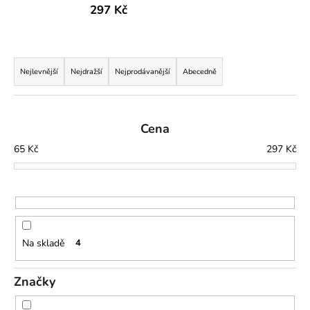
297 Kč
a
j
í
Ř
t
a
Nejlevnější
Nejdražší
Nejprodávanější
Abecedně
?
z
e
n
Cena
í
65
Kč
297
Kč
p
HLEDAT
r
o
d
D
u
o
Na skladě
4
p
k
o
t
r
Značky
ů
u