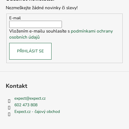
d
p
a
Nezmeškejte žádné novinky či slevy!
a
c
t
E-mail
í
í
p
Vložením e-mailu souhlasíte s
podmínkami ochrany
r
osobních údajů
v
k
PŘIHLÁSIT SE
y
v
ý
p
i
s
Kontakt
u
expect
@
expect.cz
602 473 808
Expect.cz - čajový obchod