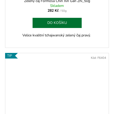
Zelený čaj Formosa Chin Xin Gan Zhi_50g
Skladem
282 Kč
/ 50g
DO KOŠÍKU
Velice kvalitní tchajwanský zelený čaj pravý.
TIP
Kód:
F6404