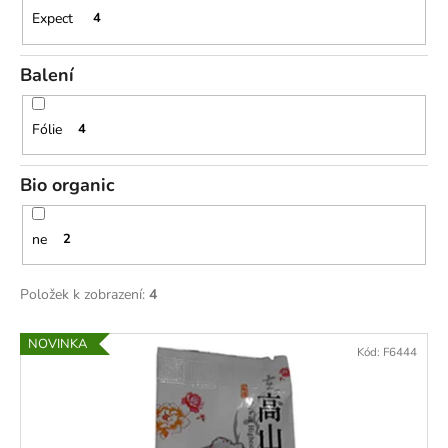
č
Expect
4
u
j
e
Balení
m
e
Fólie
4
Bio organic
ne
2
Položek k zobrazení:
4
V
NOVINKA
Kód:
F6444
ý
p
i