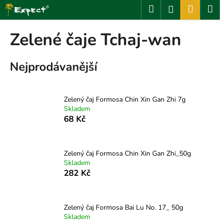
K
Přejít
Hledat
Nákup
M
Přihlášení
na
o
obsah
Zpět
Zpět
košík
š
Zelené čaje Tchaj-wan
í
C
k
Nejprodávanější
o
p
o
Zelený čaj Formosa Chin Xin Gan Zhi 7g
t
Skladem
ř
68 Kč
e
b
u
Zelený čaj Formosa Chin Xin Gan Zhi_50g
Skladem
j
282 Kč
e
t
e
Zelený čaj Formosa Bai Lu No. 17_ 50g
n
Skladem