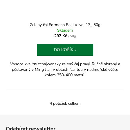
Zelený čaj Formosa Bai Lu No. 17_ 50g
Skladem
297 Kč
/ 50g
DO KOŠÍKU
Vysoce kvalitní tchajwanský zelený čaj pravý. Ručně sbíraný a
pěstovaný v Ming Jian v oblasti Nantou v nadmořské výšce
kolem 350-400 metrů.
4
položek celkem
O
v
Z
l
á
á
Odebírat newsletter