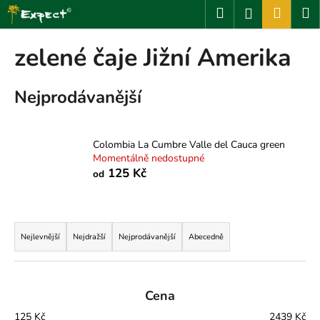
K
Přejít
Hledat
Nákup
M
Přihlášení
na
o
obsah
Zpět
Zpět
košík
š
zelené čaje Jižní Amerika
í
C
k
Nejprodávanější
o
p
o
Colombia La Cumbre Valle del Cauca green
t
Momentálně nedostupné
ř
125 Kč
od
e
b
Ř
u
a
Nejlevnější
Nejdražší
Nejprodávanější
Abecedně
j
z
e
e
t
n
Cena
e
í
n
125
Kč
2439
Kč