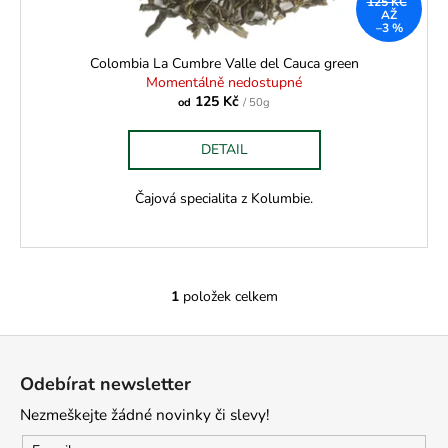
č
125 KČ
k
AŽ
u
–3 %
t
j
ů
Colombia La Cumbre Valle del Cauca green
e
Momentálně nedostupné
m
125 Kč
od
/ 50g
e
DETAIL
Čajová specialita z Kolumbie.
1
položek celkem
O
v
Z
l
á
á
Odebírat newsletter
d
p
a
Nezmeškejte žádné novinky či slevy!
a
c