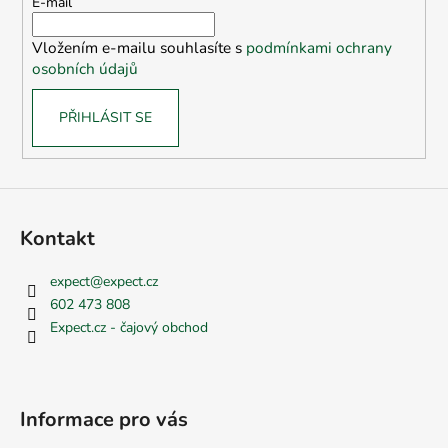
t
E-mail
í
í
p
Vložením e-mailu souhlasíte s
podmínkami ochrany
r
osobních údajů
v
k
PŘIHLÁSIT SE
y
v
ý
p
i
s
Kontakt
u
expect
@
expect.cz
602 473 808
Expect.cz - čajový obchod
Informace pro vás