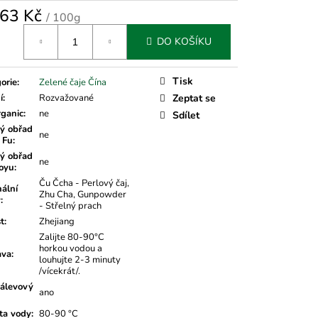
63 Kč
/ 100g
á
DO KOŠÍKU
Tisk
orie
:
Zelené čaje Čína
í
:
Rozvažované
Zeptat se
rganic
:
ne
Sdílet
ý obřad
ne
 Fu
:
ý obřad
ne
oyu
:
Ču Čcha - Perlový čaj,
nální
Zhu Cha, Gunpowder
v
:
- Střelný prach
t
:
Zhejiang
Zalijte 80-90°C
horkou vodou a
ava
:
louhujte 2-3 minuty
/vícekrát/.
álevový
ano
ta vody
:
80-90 °C