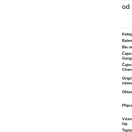
od
Měrn
cena:
Kateg
Balen
Bio o
Čajov
Gong
Čajov
Chan
Origi
náze
Oblas
Přípr
Vícen
čaj
:
Teplo