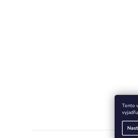
Tento 
vyjadřu
Nast