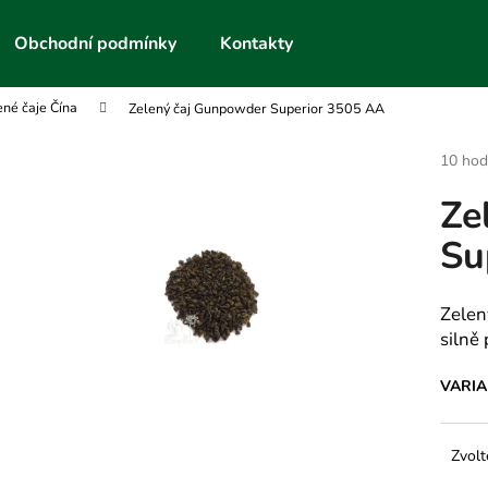
Obchodní podmínky
Kontakty
ené čaje Čína
Zelený čaj Gunpowder Superior 3505 AA
Co potřebujete najít?
Průmě
10 hod
hodnoc
Ze
produk
HLEDAT
je
Su
3,6
z
5
Doporučujeme
hvězdič
Zelen
silně 
VARI
Zvolt