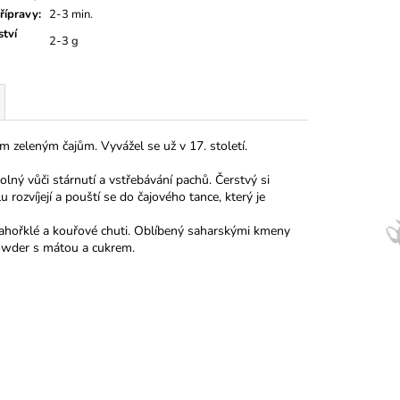
řípravy
:
2-3 min.
tví
2-3 g
 zeleným čajům. Vyvážel se už v 17. století.
olný vůči stárnutí a vstřebávání pachů. Čerstvý si
 rozvíjejí a pouští se do čajového tance, který je
nahořklé a kouřové chuti. Oblíbený saharskými kmeny
powder s mátou a cukrem.