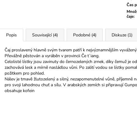
Čas p
Množs
čaje
:
Popis
Související (4)
Podobné (4)
Diskuze (1)
Čaj proslavený hlavně svým tvarem patří k nejvýznamnějším vyváženým
Převážně pěstován a vyráběn v provincii Če t´iang.
Celolisté lístky jsou zavinuty do černozelených zrnek, díky čemuž je od
zachovává lesk a mírně nasládlou vůni. Po zalití vodou se lístky pomalu
požitkem pro pohled.
Nálev je tmavě žlutozelený a silný, nezapomenutelné vůně, příjemně 
pro svoji lahodnou chuť a sílu. V arabských zemích si připravují Gun
obsahuje kofein