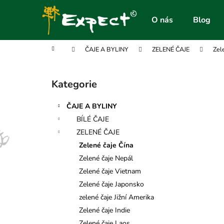
K
Přejít
na
o
O nás
Blog
obsah
Zpět
Zpět
š
do
do
í
Domů
ČAJE A BYLINY
ZELENÉ ČAJE
Zel
obchodu
obchodu
k
P
o
Kategorie
Přeskočit
s
kategorie
t
ČAJE A BYLINY
r
BÍLÉ ČAJE
a
ZELENÉ ČAJE
n
Zelené čaje Čína
n
Zelené čaje Nepál
í
Zelené čaje Vietnam
p
Zelené čaje Japonsko
a
zelené čaje Jižní Amerika
n
Zelené čaje Indie
e
Zelené čaje Laos