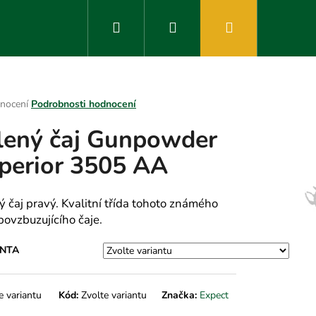
Hledat
Přihlášení
Nákupní
košík
rné
nocení
Podrobnosti hodnocení
ení
lený čaj Gunpowder
tu
perior 3505 AA
ek.
ý čaj pravý. Kvalitní třída tohoto známého
povzbuzujícího čaje.
ANTA
e variantu
Kód:
Zvolte variantu
Značka:
Expect