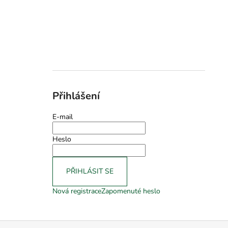
Přihlášení
E-mail
Heslo
PŘIHLÁSIT SE
Nová registrace
Zapomenuté heslo
Z