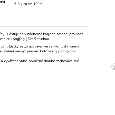
tví
2-3 g na cca 100ml
Číny. Pěstuje se v nádherné krajinné scenérii provincie
vesnice
Lóngjǐng (
Dračí studna).
vůni. Lístky se zpracovávají ve velkých vyhřívaných
ní a pražení má být přesně dodržovaný pro výrobu
uti a vyvážené vůně, poměrně dlouho zachovává své