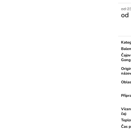
od 2
od
Měrn
cena:
Kateg
Balen
Čajov
Gong
Origi
náze
Oblas
Přípr
Vícen
čaj
:
Teplo
Čas p