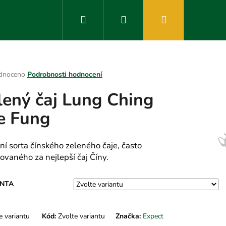
Hledat
Přihlášení
Nákupní
košík
rné
dnoceno
Podrobnosti hodnocení
ení
lený čaj Lung Ching
tu
e Fung
ek.
ní sorta čínského zeleného čaje, často
ovaného za nejlepší čaj Číny.
ANTA
e variantu
Kód:
Zvolte variantu
Značka:
Expect