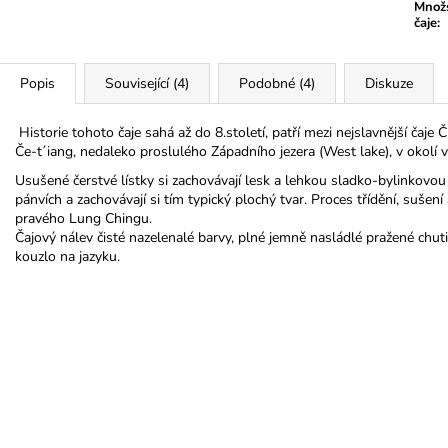
Množs
čaje
:
Popis
Související (4)
Podobné (4)
Diskuze
Historie tohoto čaje sahá až do 8.století, patří mezi nejslavnější čaje 
Če-t´iang, nedaleko proslulého Západního jezera (West lake), v okolí 
Usušené čerstvé lístky si zachovávají lesk a lehkou sladko-bylinkovou 
pánvích a zachovávají si tím typický plochý tvar. Proces třídění, suše
pravého Lung Chingu.
Čajový nálev čisté nazelenalé barvy, plné jemně nasládlé pražené ch
kouzlo na jazyku.