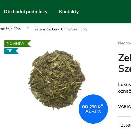
Obchodní podmínky
Kontakty
ené čaje Čína
Zelený čaj Lung Ching Sze Fung
Co potřebujete najít?
Průmě
Neoho
NOVINKA
hodnoc
TIP
Ze
produk
HLEDAT
je
Sz
0,0
z
5
Doporučujeme
hvězdič
Luxus
označ
VARI
OD 230 KČ
AŽ –3 %
Zvolt