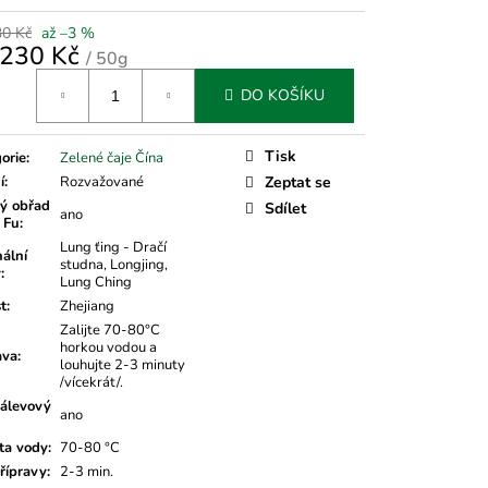
30 Kč
až –3 %
230 Kč
/ 50g
á
DO KOŠÍKU
Tisk
orie
:
Zelené čaje Čína
í
:
Rozvažované
Zeptat se
ý obřad
Sdílet
ano
 Fu
:
Lung ťing - Dračí
nální
studna, Longjing,
v
:
Lung Ching
t
:
Zhejiang
Zalijte 70-80°C
horkou vodou a
ava
:
louhujte 2-3 minuty
/vícekrát/.
álevový
ano
ta vody
:
70-80 °C
řípravy
:
2-3 min.