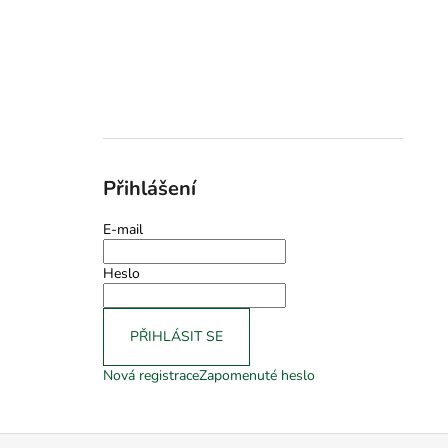
Přihlášení
E-mail
Heslo
PŘIHLÁSIT SE
Nová registrace
Zapomenuté heslo
Z