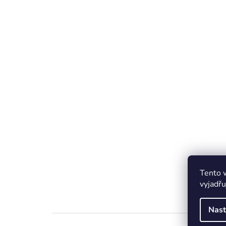
Tento 
vyjadřu
Nast