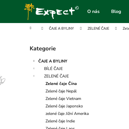
K
Přejít
na
o
O nás
Blog
obsah
Zpět
Zpět
š
do
do
í
Domů
ČAJE A BYLINY
ZELENÉ ČAJE
Zel
obchodu
obchodu
k
P
o
Kategorie
Přeskočit
s
kategorie
t
ČAJE A BYLINY
r
BÍLÉ ČAJE
a
ZELENÉ ČAJE
n
Zelené čaje Čína
n
Zelené čaje Nepál
í
Zelené čaje Vietnam
p
Zelené čaje Japonsko
a
zelené čaje Jižní Amerika
n
Zelené čaje Indie
e
Zelené čaje Laos