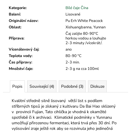
č
u
Kategorie
:
Bílé čaje Čína
j
Balení
:
Lisované
e
Originální název
:
Pu Erh White Peacock
m
Oblast
:
Xishuangbanna, Yunnan
e
Čaj zalijte 80-90°C
Příprava
:
horkou vodou a louhujte
2-3 minuty /vícekrát/.
Vícenálevový čaj
:
ano
Teplota vody
:
80-90 °C
Čas přípravy
:
2-3 min.
Množství čaje
:
2-3 g na cca 100ml
Popis
Související (4)
Podobné (3)
Diskuze
Kvalitní středně silně lisovaný větší list s podílem
stříbrných tipsů je získaný z kultivaru Da Bai Hao sklizený
v provincii Fujian, Tato cihlička je vhodná k okamžité
spotřebě či k archivaci.
Klimatické podmínky v Yunnanu
umožňují přirozenou fermentaci, která trvá přes 30 dní. Po
vylisování zraje ještě rok aby se rozvinula jeho jedinečná