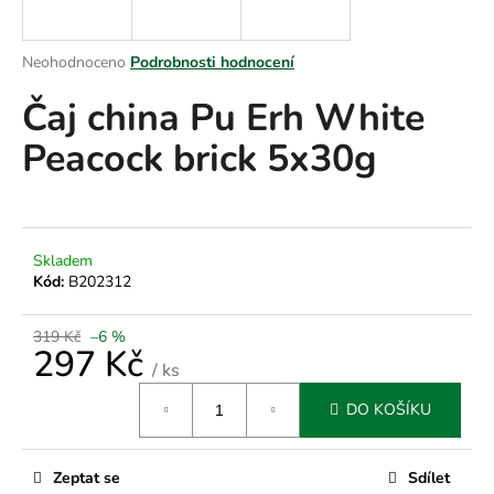
a
j
Průměrné
Neohodnoceno
Podrobnosti hodnocení
í
hodnocení
Čaj china Pu Erh White
produktu
t
je
?
Peacock brick 5x30g
0,0
z
5
hvězdiček.
HLEDAT
Skladem
Kód:
B202312
319 Kč
–6 %
D
297 Kč
/ ks
o
Měrná
p
DO KOŠÍKU
cena:
o
r
u
Zeptat se
Sdílet