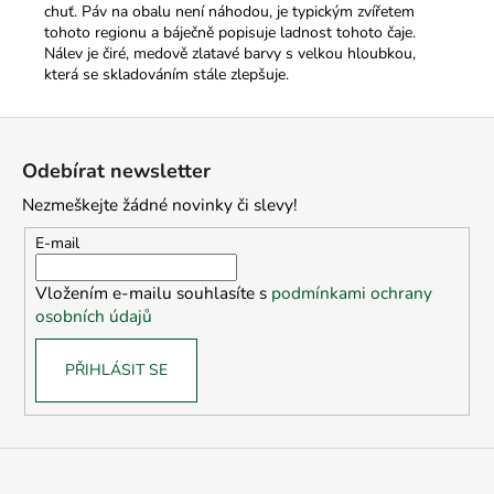
chuť. Páv na obalu není náhodou, je typickým zvířetem
tohoto regionu a báječně popisuje ladnost tohoto čaje.
Nálev je čiré, medově zlatavé barvy s velkou hloubkou,
která se skladováním stále zlepšuje.
Z
á
Odebírat newsletter
p
Nezmeškejte žádné novinky či slevy!
a
t
E-mail
í
Vložením e-mailu souhlasíte s
podmínkami ochrany
osobních údajů
PŘIHLÁSIT SE