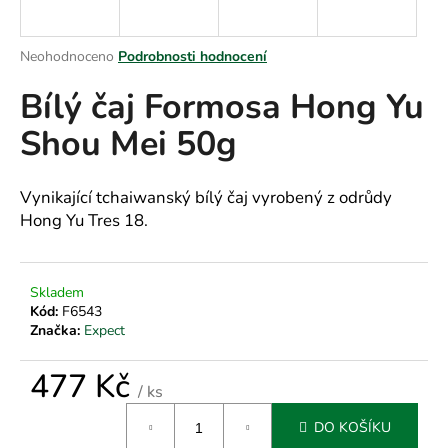
a
j
Průměrné
Neohodnoceno
Podrobnosti hodnocení
í
hodnocení
Bílý čaj Formosa Hong Yu
produktu
t
je
?
Shou Mei 50g
0,0
z
5
hvězdiček.
Vynikající tchaiwanský bílý čaj vyrobený z odrůdy
Hong Yu Tres 18.
HLEDAT
Skladem
Kód:
F6543
D
Značka:
Expect
o
p
477 Kč
o
/ ks
r
Měrná
u
DO KOŠÍKU
cena: