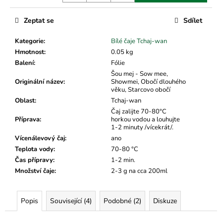
č
u
Zeptat se
Sdílet
j
e
Kategorie
:
Bílé čaje Tchaj-wan
m
Hmotnost
:
0.05 kg
e
Balení
:
Fólie
Šou mej - Sow mee,
Originální název
:
Showmei, Obočí dlouhého
věku, Starcovo obočí
Oblast
:
Tchaj-wan
Čaj zalijte 70-80°C
Příprava
:
horkou vodou a louhujte
1-2 minuty /vícekrát/.
Vícenálevový čaj
:
ano
Teplota vody
:
70-80 °C
Čas přípravy
:
1-2 min.
Množství čaje
:
2-3 g na cca 200ml
Popis
Související (4)
Podobné (2)
Diskuze