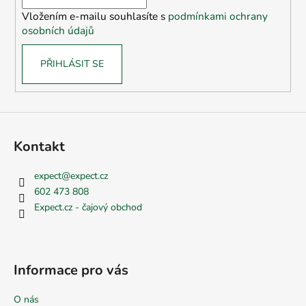
í
Vložením e-mailu souhlasíte s
podmínkami ochrany
osobních údajů
PŘIHLÁSIT SE
Kontakt
expect
@
expect.cz
602 473 808
Expect.cz - čajový obchod
Informace pro vás
O nás