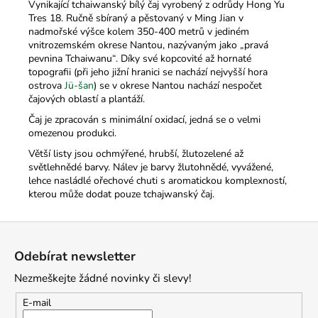
Vynikající tchaiwanský bílý čaj vyrobený z odrůdy Hong Yu
Tres 18. Ručně sbíraný a pěstovaný v Ming Jian v
nadmořské výšce kolem 350-400 metrů v jediném
vnitrozemském okrese Nantou, nazývaným jako „pravá
pevnina Tchaiwanu“. Díky své kopcovité až hornaté
topografii (při jeho jižní hranici se nachází nejvyšší hora
ostrova
Jü-šan
) se v okrese Nantou nachází nespočet
čajových oblastí a plantáží.
Čaj je zpracován s minimální oxidací, jedná se o velmi
omezenou produkci.
Větší listy jsou ochmýřené, hrubší, žlutozelené až
světlehnědé barvy. Nálev je barvy žlutohnědé, vyvážené,
lehce nasládlé ořechové chuti s aromatickou komplexností,
kterou může dodat pouze tchajwanský čaj.
Z
á
Odebírat newsletter
p
Nezmeškejte žádné novinky či slevy!
a
t
E-mail