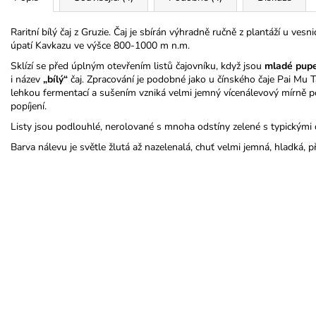
Raritní bílý čaj z Gruzie. Čaj je sbírán výhradně ručně z plantáží u vesn
úpatí Kavkazu ve výšce 800-1000 m n.m.
Sklízí se před úplným otevřením listů čajovníku, když jsou
mladé pup
i název
„bílý“
čaj. Zpracování je podobné jako u čínského čaje Pai Mu 
lehkou fermentací a sušením vzniká velmi jemný vícenálevový mírně p
popíjení.
Listy jsou podlouhlé, nerolované s mnoha odstíny zelené s typickými de
Barva nálevu je světle žlutá až nazelenalá, chuť velmi jemná, hladká, 