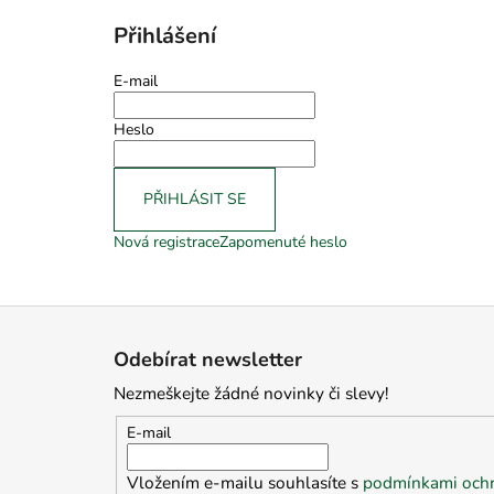
Přihlášení
E-mail
Heslo
PŘIHLÁSIT SE
Nová registrace
Zapomenuté heslo
Z
á
Odebírat newsletter
p
Nezmeškejte žádné novinky či slevy!
a
t
E-mail
í
Vložením e-mailu souhlasíte s
podmínkami ochr