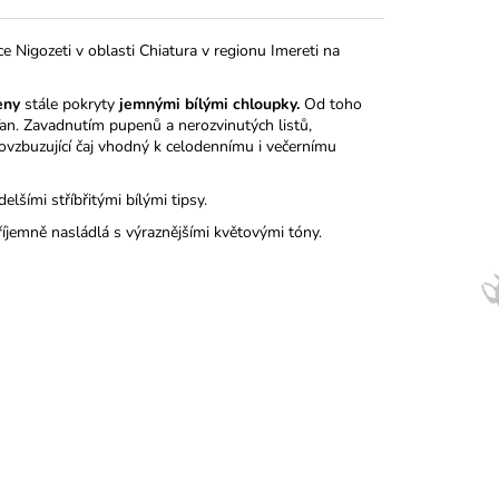
ice Nigozeti v oblasti Chiatura v regionu Imereti na
eny
stále pokryty
jemnými bílými chloupky
.
Od toho
Tan. Zavadnutím pupenů a nerozvinutých listů,
ovzbuzující čaj vhodný k celodennímu i večernímu
lšími stříbřitými bílými tipsy.
příjemně nasládlá s výraznějšími květovými tóny.