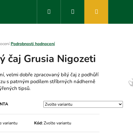
Hledat
Přihlášení
Nákupní
košík
rné
ocení
Podrobnosti hodnocení
ení
lý čaj Grusia Nigozeti
tu
tní, velmi dobře zpracovaný bílý čaj z podhůří
zu s patrným podílem stříbrných nádherně
ek.
řených tipsů.
ANTA
e variantu
Kód:
Zvolte variantu