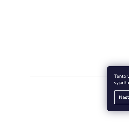
Tento 
vyjadřu
Nast