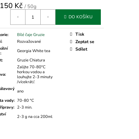
150 Kč
/ 50g
á
DO KOŠÍKU
Tisk
orie
:
Bílé čaje Gruzie
í
:
Rozvažované
Zeptat se
nální
Sdílet
Georgia White tea
v
:
t
:
Gruzie Chiatura
Zalijte 70-80°C
horkou vodou a
ava
:
louhujte 2-3 minuty
/vícekrát/.
álevový
ano
ta vody
:
70-80 °C
řípravy
:
2-3 min.
tví
2-3 g na cca 200ml