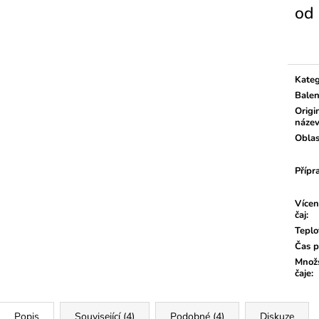
od
Měrn
cena:
Kateg
Balen
Origi
náze
Oblas
Přípr
Vícen
čaj
:
Teplo
Čas p
Množs
čaje
:
Popis
Související (4)
Podobné (4)
Diskuze