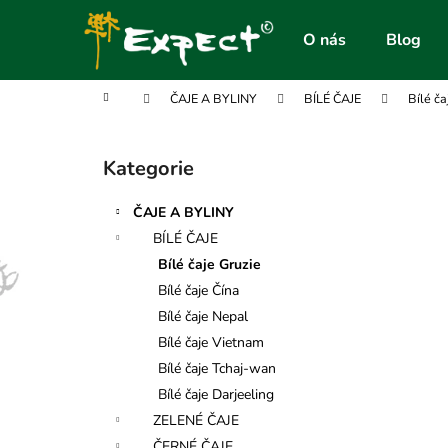
K
Přejít
na
o
O nás
Blog
obsah
Zpět
Zpět
š
do
do
í
Domů
ČAJE A BYLINY
BÍLÉ ČAJE
Bílé ča
obchodu
obchodu
k
P
o
Kategorie
Přeskočit
s
kategorie
t
ČAJE A BYLINY
r
BÍLÉ ČAJE
a
Bílé čaje Gruzie
n
Bílé čaje Čína
n
Bílé čaje Nepal
í
Bílé čaje Vietnam
p
Bílé čaje Tchaj-wan
a
Bílé čaje Darjeeling
n
ZELENÉ ČAJE
e
ČERNÉ ČAJE