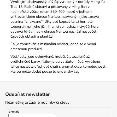
Vynikající tchaiwanský bílý čaj vyrobený z odrůdy Hong Yu
Tres 18. Ručně sbíraný a pěstovaný v Ming Jian v
nadmořské výšce kolem 350-400 metrů v jediném
vnitrozemském okrese Nantou, nazývaným jako „pravá
pevnina Tchaiwanu“. Díky své kopcovité až hornaté
topografii (při jeho jižní hranici se nachází nejvyšší hora
ostrova
Jü-šan
) se v okrese Nantou nachází nespočet
čajových oblastí a plantáží.
Čaj je zpracován s minimální oxidací, jedná se o velmi
omezenou produkci.
Větší listy jsou ochmýřené, hrubší, žlutozelené až
světlehnědé barvy. Nálev je barvy žlutohnědé, vyvážené,
lehce nasládlé ořechové chuti s aromatickou komplexností,
kterou může dodat pouze tchajwanský čaj.
Z
á
Odebírat newsletter
p
Nezmeškejte žádné novinky či slevy!
a
t
E-mail