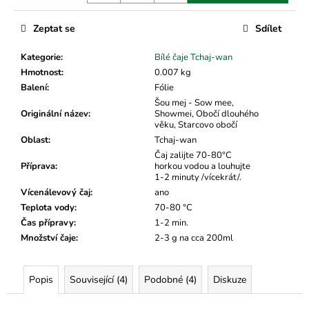
č
u
Zeptat se
Sdílet
j
e
Kategorie
:
Bílé čaje Tchaj-wan
m
Hmotnost
:
0.007 kg
e
Balení
:
Fólie
Šou mej - Sow mee,
Originální název
:
Showmei, Obočí dlouhého
věku, Starcovo obočí
Oblast
:
Tchaj-wan
Čaj zalijte 70-80°C
Příprava
:
horkou vodou a louhujte
1-2 minuty /vícekrát/.
Vícenálevový čaj
:
ano
Teplota vody
:
70-80 °C
Čas přípravy
:
1-2 min.
Množství čaje
:
2-3 g na cca 200ml
Popis
Související (4)
Podobné (4)
Diskuze