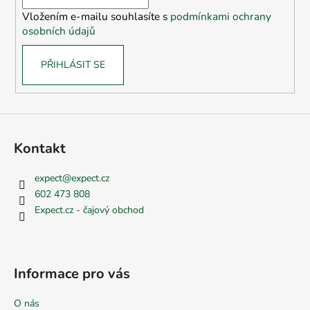
í
Vložením e-mailu souhlasíte s
podmínkami ochrany
osobních údajů
PŘIHLÁSIT SE
Kontakt
expect
@
expect.cz
602 473 808
Expect.cz - čajový obchod
Informace pro vás
O nás