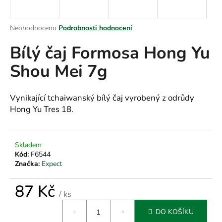
a
j
Průměrné
Neohodnoceno
Podrobnosti hodnocení
í
hodnocení
Bílý čaj Formosa Hong Yu
produktu
t
je
?
Shou Mei 7g
0,0
z
5
hvězdiček.
Vynikající tchaiwanský bílý čaj vyrobený z odrůdy
Hong Yu Tres 18.
HLEDAT
Skladem
Kód:
F6544
D
Značka:
Expect
o
p
87 Kč
o
/ ks
r
Měrná
u
DO KOŠÍKU
cena: