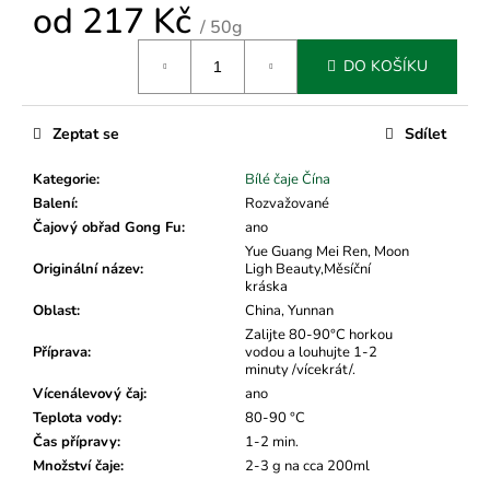
č
od
217 Kč
u
/ 50g
j
Měrná
DO KOŠÍKU
cena:
e
m
e
Zeptat se
Sdílet
Kategorie
:
Bílé čaje Čína
Balení
:
Rozvažované
Čajový obřad Gong Fu
:
ano
Yue Guang Mei Ren, Moon
Originální název
:
Ligh Beauty,Měsíční
kráska
Oblast
:
China, Yunnan
Zalijte 80-90°C horkou
Příprava
:
vodou a louhujte 1-2
minuty /vícekrát/.
Vícenálevový čaj
:
ano
Teplota vody
:
80-90 °C
Čas přípravy
:
1-2 min.
Množství čaje
:
2-3 g na cca 200ml