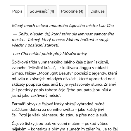
Popis
Související (4)
Podobné (4)
Diskuze
Mladý mnich oslovil moudrého čajového mistra Lao Cha.
— Shifu, hledám čaj, který zahrnuje jemnost samotného
měsíce. Takový, který nenese žádnou hořkost a smyje
všechny poslední starosti.
Lao Cha natáhl pohár plný Měsíční krásy.
Špičková třída yunnanského bílého čaje z jarní sklizně,
zvaného "Měsíční krása", z kultivaru Jinggu v oblasti
Simao. Název „Moonlight Beauty“ pochází z legendy, která
mluvila o krásných mladých dívkách, které uprostřed noci
sklízely poupata čaje, aniž by je vystavovaly slunci. Známý
je i poetický popis tohoto čaje "jeho poupata jsou bílá a
jasná jako zakřivený měsíc“.
Farmáři obvykle čajové lístky sbírají výhradně ručně
začátkem dubna za denního světla – jako každý jiný
čaj. Poté je však přenesou do stínu a přes noc je suší.
Čajové lístky jsou pak ve velmi malém – pokud vůbec
nějakém – kontaktu s přímým slunečním zářením. Je to čaj