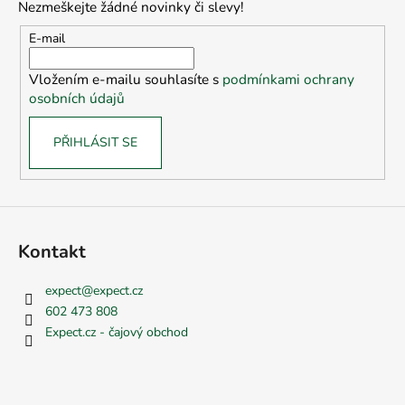
Nezmeškejte žádné novinky či slevy!
a
t
E-mail
í
Vložením e-mailu souhlasíte s
podmínkami ochrany
osobních údajů
PŘIHLÁSIT SE
Kontakt
expect
@
expect.cz
602 473 808
Expect.cz - čajový obchod