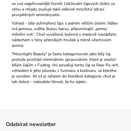
ve své nejpřirozenější formě. Udržování čajových lístků ve
stínu a chladu zvyšuje také celkové množství zdraví
prospěšných aminokyselin.
Vzhled – bíle ochmýřený tips s jedním větším listem. Nálev
má jemnou, světle žlutou barvu, připomínající „jemný
měsíční svit“. Chuť vyvážená, bylinná s medově nasládlým
nádechem s tóny přezrálých hrušek a mírně ořechovým
aroma.
"Moonlight Beauty" je často kategorizován jako bílý čaj,
protože prochází minimálním zpracováním, které je vlastní
bílým čajům z Fuding. Jiní považují tento čaj za Raw Pu-erh,
vzhledem k jeho původu z Yunnanu a kultivaru, ze kterého
je vyroben. Ať už je zařazen do kterékoli kategorie, chuť je
tak dobrá – nebudete litovat, že ho pijete…
Z
á
Odebírat newsletter
p