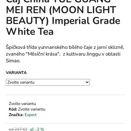
je
a
MEI REN (MOON LIGHT
0,0
z
j
BEAUTY) Imperial Grade
5
í
hvězdiček.
White Tea
t
?
Špičková třída yunnanského bílého čaje z jarní sklizně,
zvaného "Měsíční krása", z kultivaru Jinggu v oblasti
Simao.
HLEDAT
VARIANTA
D
o
Zvolte variantu
p
Kód:
Zvolte variantu
o
Značka:
Expect
r
u
od 217 Kč
až –3 %