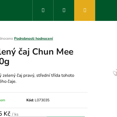
Hledat
Přihlášení
Nákupní
košík
rné
dnoceno
Podrobnosti hodnocení
ení
lený čaj Chun Mee
tu
0g
ek.
 zelený čaj pravý, střední třída tohoto
ého čaje.
dem
Kód:
L073035
5 Kč
/ ks