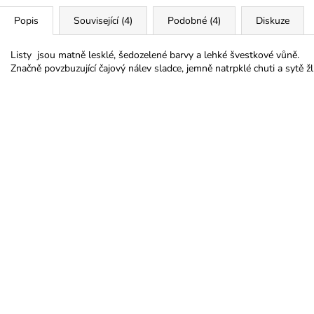
Popis
Související (4)
Podobné (4)
Diskuze
Listy jsou matně lesklé, šedozelené barvy a lehké švestkové vůně.
Značně povzbuzující čajový nálev sladce, jemně natrpklé chuti a sytě ž