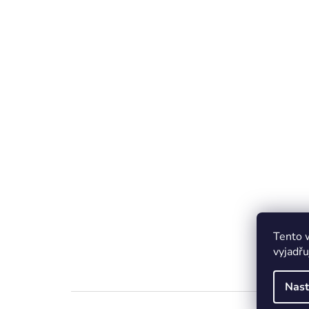
Tento 
vyjadřu
Nast