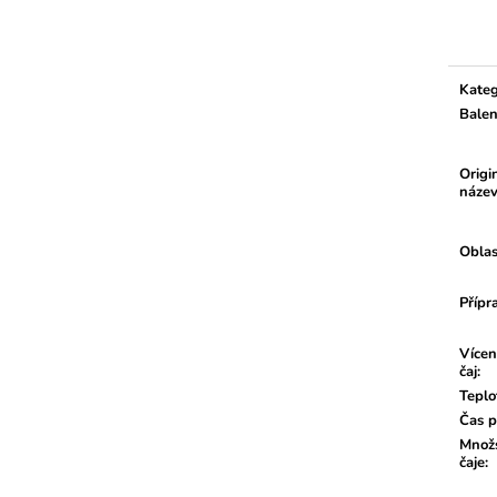
Měrn
cena:
Kateg
Balen
Origi
náze
Oblas
Přípr
Vícen
čaj
:
Teplo
Čas p
Množs
čaje
: