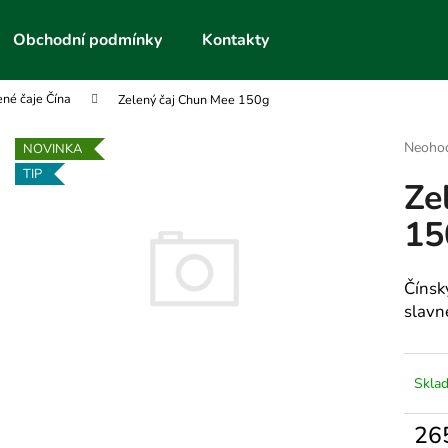
Obchodní podmínky
Kontakty
ené čaje Čína
Zelený čaj Chun Mee 150g
Co potřebujete najít?
Průmě
Neoho
NOVINKA
hodnoc
TIP
Ze
produk
HLEDAT
je
15
0,0
z
5
Doporučujeme
hvězdič
Čínský
slavn
Skla
26