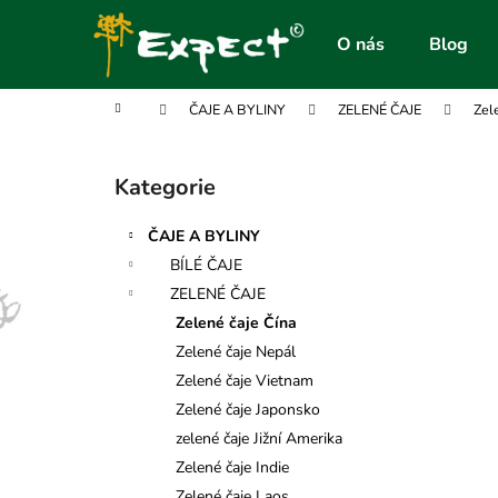
K
Přejít
na
o
O nás
Blog
obsah
Zpět
Zpět
š
do
do
í
Domů
ČAJE A BYLINY
ZELENÉ ČAJE
Zel
obchodu
obchodu
k
P
o
Kategorie
Přeskočit
s
kategorie
t
ČAJE A BYLINY
r
BÍLÉ ČAJE
a
ZELENÉ ČAJE
n
Zelené čaje Čína
n
Zelené čaje Nepál
í
Zelené čaje Vietnam
p
Zelené čaje Japonsko
a
zelené čaje Jižní Amerika
n
Zelené čaje Indie
e
Zelené čaje Laos