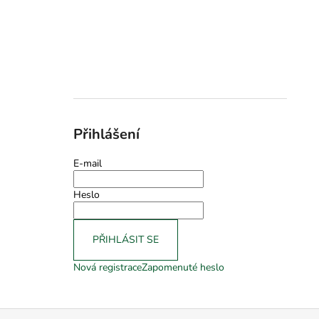
Přihlášení
E-mail
Heslo
PŘIHLÁSIT SE
Nová registrace
Zapomenuté heslo
Z