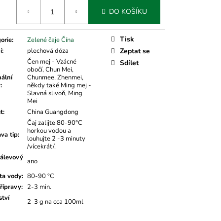
á
DO KOŠÍKU
Tisk
orie
:
Zelené čaje Čína
í
:
plechová dóza
Zeptat se
Čen mej - Vzácné
Sdílet
obočí, Chun Mei,
nální
Chunmee, Zhenmei,
v
:
někdy také Ming mej -
Slavná slivoň, Ming
Mei
t
:
China Guangdong
Čaj zalijte 80-90°C
horkou vodou a
ava tip
:
louhujte 2 -3 minuty
/vícekrát/.
álevový
ano
ta vody
:
80-90 °C
řípravy
:
2-3 min.
tví
2-3 g na cca 100ml