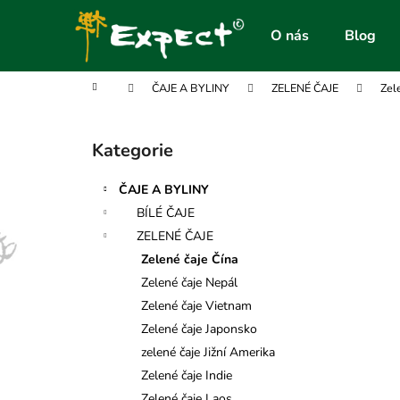
K
Přejít
na
o
O nás
Blog
obsah
Zpět
Zpět
š
do
do
í
Domů
ČAJE A BYLINY
ZELENÉ ČAJE
Zel
obchodu
obchodu
k
P
o
Kategorie
Přeskočit
s
kategorie
t
ČAJE A BYLINY
r
BÍLÉ ČAJE
a
ZELENÉ ČAJE
n
Zelené čaje Čína
n
Zelené čaje Nepál
í
Zelené čaje Vietnam
p
Zelené čaje Japonsko
a
zelené čaje Jižní Amerika
n
Zelené čaje Indie
e
Zelené čaje Laos