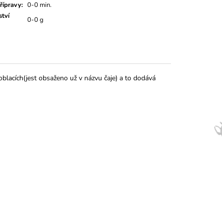
řípravy
:
0-0 min.
tví
0-0 g
oblacích(jest obsaženo už v názvu čaje) a to dodává