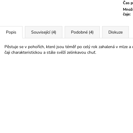
Čas p
Množs
čaje
:
Popis
Související (4)
Podobné (4)
Diskuze
Pěstuje se v pohořích, které jsou téměř po celý rok zahalená v mlze a 
čaji charakteristickou a stále svěží zelinkavou chuť.