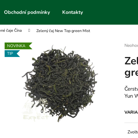
Obchodní podmínky
Kontakty
ené čaje Čína
Zelený čaj New Top green Mist
Co potřebujete najít?
Průmě
Neoho
NOVINKA
hodnoc
TIP
Ze
produk
HLEDAT
je
gr
0,0
z
5
Doporučujeme
hvězdič
Čerst
Yun 
VARI
Zvolt