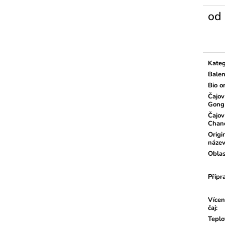
od
Měrn
cena:
Kateg
Balen
Bio o
Čajov
Gong
Čajov
Chan
Origi
náze
Oblas
Přípr
Vícen
čaj
:
Teplo