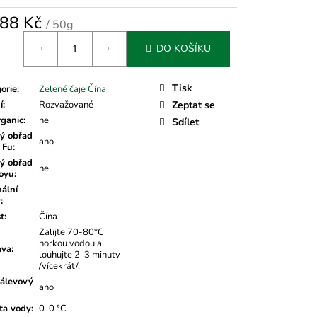
88 Kč
/ 50g
á
DO KOŠÍKU
Tisk
orie
:
Zelené čaje Čína
í
:
Rozvažované
Zeptat se
rganic
:
ne
Sdílet
ý obřad
ano
 Fu
:
ý obřad
ne
oyu
:
nální
v
:
t
:
Čína
Zalijte 70-80°C
horkou vodou a
ava
:
louhujte 2-3 minuty
/vícekrát/.
álevový
ano
ta vody
:
0-0 °C