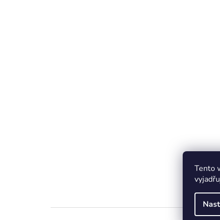
Tento 
vyjadřu
Nast