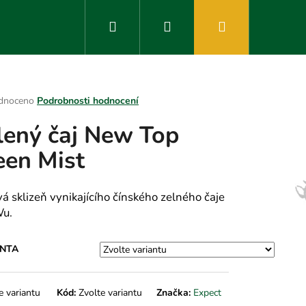
Hledat
Přihlášení
Nákupní
košík
rné
dnoceno
Podrobnosti hodnocení
ení
lený čaj New Top
tu
een Mist
ek.
vá sklizeň vynikajícího čínského zelného čaje
Wu.
ANTA
e variantu
Kód:
Zvolte variantu
Značka:
Expect