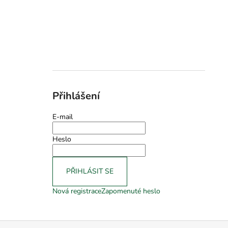
Přihlášení
E-mail
Heslo
PŘIHLÁSIT SE
Nová registrace
Zapomenuté heslo
Z