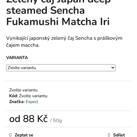
je
a
steamed Sencha
0,0
z
j
Fukamushi Matcha Iri
5
í
hvězdiček.
t
Vynikající japonský zelený čaj Sencha s práškovým
?
čajem maccha.
VARIANTA
HLEDAT
Zvolte variantu
Kód:
Zvolte variantu
D
Značka:
Expect
o
p
od
88 Kč
o
/ 50g
r
Měrná
u
cena:
Zeptat se
Sdílet