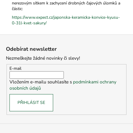
nerezovým sítkem k zachycení drobných čajových úlomků a
částic:
https://www.expect.cz/japonska-keramicka-konvice-kyusu-
0-31l-kvet-sakury/
Z
á
Odebírat newsletter
p
Nezmeškejte žádné novinky či slevy!
a
t
E-mail
í
Vložením e-mailu souhlasíte s
podmínkami ochrany
osobních údajů
PŘIHLÁSIT SE