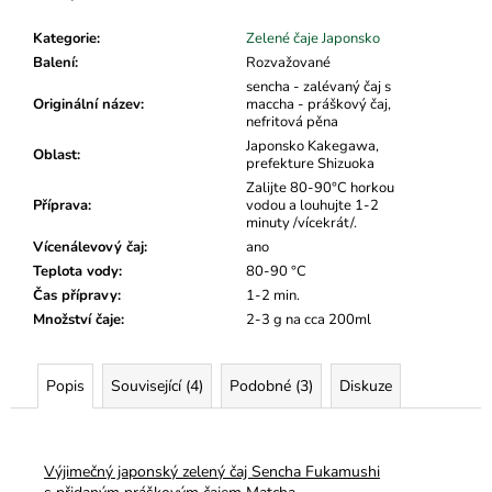
č
u
Kategorie
:
Zelené čaje Japonsko
j
Balení
:
Rozvažované
e
sencha - zalévaný čaj s
m
Originální název
:
maccha - práškový čaj,
e
nefritová pěna
Japonsko Kakegawa,
Oblast
:
prefekture Shizuoka
Zalijte 80-90°C horkou
Příprava
:
vodou a louhujte 1-2
minuty /vícekrát/.
Vícenálevový čaj
:
ano
Teplota vody
:
80-90 °C
Čas přípravy
:
1-2 min.
Množství čaje
:
2-3 g na cca 200ml
Popis
Související (4)
Podobné (3)
Diskuze
Výjimečný japonský zelený čaj Sencha Fukamushi