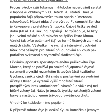
s přidaným práškovým čajem Matcha.
Proces výroby čajů fukamushi (hluboké napařování) se stal
v Japonsku oblíbeným v 60. letech 20. století. Dnes je
popularita čajů připravených touto speciální metodou
celosvětová. Hlavní oblastí pro výrobu Fukamushi Sencha
je Kakegawa v prefektuře Shizuoka. Čajové lístky se delší
dobu (60 až 120 sekund) napařují. To způsobuje, že listy
jsou velmi měkké a při rolování se špičky často lámou.
Vzniká tak „více polámaný čaj“ ve formě listových zlomků a
malých částic. Výsledkem je rychlé a intenzivní uvolnění
látek prospěšných pro zdraví při louhování a v chuti pak
potlačení svíravosti a zvýraznění sladkosti čaje.
Přidáním japonské speciality-zeleného práškového čaje
Matcha, který se používá po staletí při japonské čajové
ceremonii a vyrábí rozemletím listových částí kvalitního
Gyokura, vznikla ojedinělá směs s posílenými zdravotními
účinky. Obsahuje výrazně vyšší množství zdraví
prospěšných látek (antioxidantů, vitamínů a vlákniny) než
běžný zelený čaj. Nálev je tmavší, typicky zakalenější zelené
barvy s nasládlou jemně trávovou vyváženou chutí.
Vhodný ke každodennímu popíjení.
K přípravě tohoto čaje je ideální Kyusu konvička s jemným