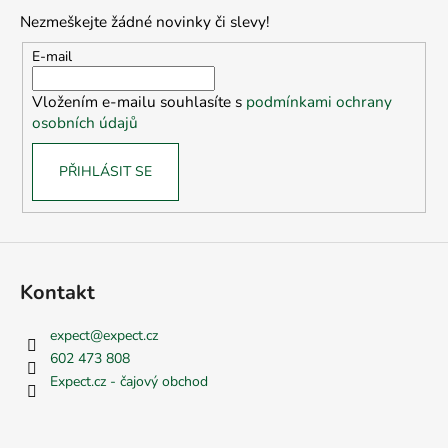
p
Nezmeškejte žádné novinky či slevy!
a
t
E-mail
í
Vložením e-mailu souhlasíte s
podmínkami ochrany
osobních údajů
PŘIHLÁSIT SE
Kontakt
expect
@
expect.cz
602 473 808
Expect.cz - čajový obchod