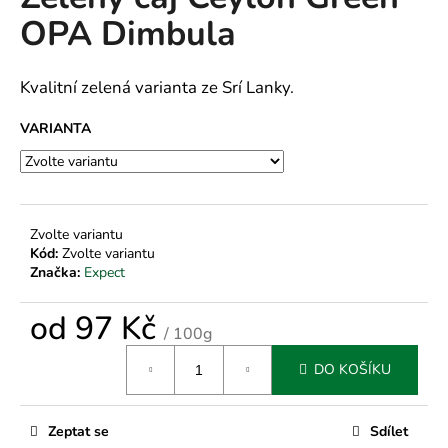
je
a
OPA Dimbula
0,0
z
j
5
í
hvězdiček.
Kvalitní zelená varianta ze Srí Lanky.
t
?
VARIANTA
HLEDAT
Zvolte variantu
Kód:
Zvolte variantu
Značka:
Expect
D
od
97 Kč
/ 100g
o
Měrná
p
DO KOŠÍKU
cena:
o
r
u
Zeptat se
Sdílet