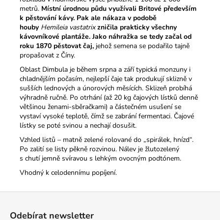
metrů.
Místní úrodnou půdu využívali Britové především
k pěstování kávy. Pak ale nákaza v podobě
houby
Hemileia vastatrix
zničila prakticky všechny
kávovníkové plantáže. Jako náhražka se tedy začal od
roku 1870 pěstovat čaj
,
jehož semena se podařilo tajně
propašovat z Číny.
Oblast Dimbula je během srpna a září typická monzuny i
chladnějším počasím, nejlepší čaje tak produkují sklizně v
sušších lednových a únorových měsících. Sklizeň probíhá
výhradně ručně. Po otrhání (až 20 kg čajových lístků denně
většinou ženami-sběračkami) a částečném usušení se
vystaví vysoké teplotě, čímž se zabrání fermentaci. Čajové
lístky se poté svinou a nechají dosušit.
Vzhled listů – matně zelené rolované do „spirálek, hnízd“.
Po zalití se listy pěkně rozvinou. Nálev je žlutozelený
s chutí jemně svíravou s lehkým ovocným podtónem.
Vhodný k celodennímu popíjení.
Z
á
Odebírat newsletter