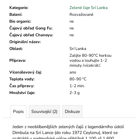
č
u
Kategorie
:
Zelené čaje Srí Lanka
j
Balení
:
Rozvažované
e
Bio organic
:
ne
m
Čajový obřad Gong Fu
:
ne
e
Čajový obřad Chanoyu
:
ne
Originální název
:
Oblast
:
Srí Lanka
Zalijte 80-90°C horkou
Příprava
:
vodou a louhujte 1-2
minuty /vícekrát/.
Vícenálevový čaj
:
ano
Teplota vody
:
80-90 °C
Čas přípravy
:
1-2 min.
Množství čaje
:
2-3 g
Popis
Související (2)
Diskuze
Jeden z neoblíbenějších zelených čajů z legendárního údolí
Dimbula na Srí Lance (do roku 1972 Ceylonu), které se
rozkládá v nadmořské výšce přibližně 1 100 až 1 600