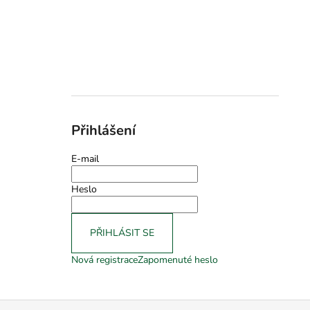
Přihlášení
E-mail
Heslo
PŘIHLÁSIT SE
Nová registrace
Zapomenuté heslo
Z