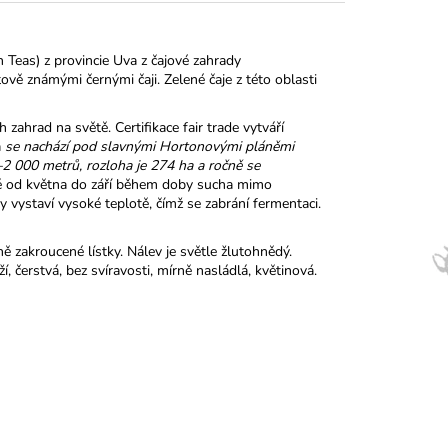
Teas) z provincie Uva z čajové zahrady
ově známými černými čaji. Zelené čaje z této oblasti
zahrad na světě. Certifikace fair trade vytváří
a
se nachází pod slavnými Hortonovými pláněmi
–2 000 metrů, rozloha je 274 ha a ročně se
ně od května do září během doby sucha mimo
 vystaví vysoké teplotě, čímž se zabrání fermentaci.
ě zakroucené lístky. Nálev je světle žlutohnědý.
, čerstvá, bez svíravosti, mírně nasládlá, květinová.