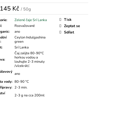
145 Kč
/ 50g
á
Tisk
orie
:
Zelené čaje Srí Lanka
í
:
Rozvažované
Zeptat se
rganic
:
ano
Sdílet
nální
Ceylon Indulgashina
v
:
green
t
:
Srí Lanka
Čaj zalijte 80-90°C
horkou vodou a
ava
:
louhujte 2-3 minuty
/vícekrát/.
álevový
ano
ta vody
:
80-90 °C
řípravy
:
2-3 min.
tví
2-3 g na cca 200ml