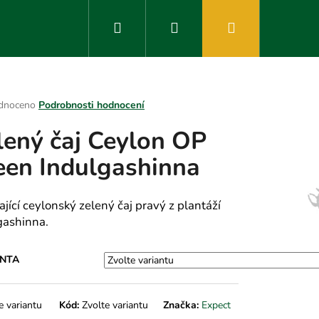
Hledat
Přihlášení
Nákupní
košík
rné
dnoceno
Podrobnosti hodnocení
ení
lený čaj Ceylon OP
tu
een Indulgashinna
ek.
ající ceylonský zelený čaj pravý z plantáží
gashinna.
ANTA
e variantu
Kód:
Zvolte variantu
Značka:
Expect