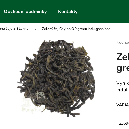
Obchodní podmínky
Kontakty
ené čaje Srí Lanka
Zelený čaj Ceylon OP green Indulgashinna
Co potřebujete najít?
Průmě
Neoho
hodnoc
Ze
produk
HLEDAT
je
gr
0,0
z
5
Doporučujeme
hvězdič
Vynik
Indul
VARI
Zvolt