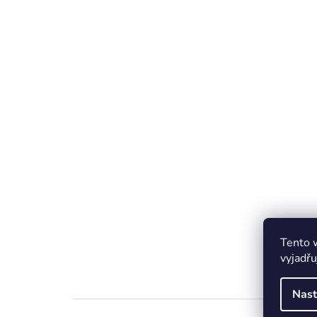
Tento 
vyjadřu
Nast