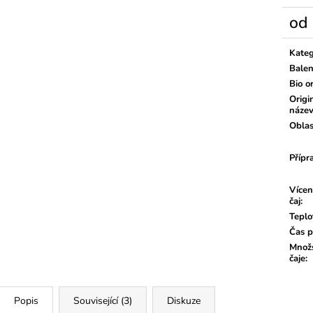
od
Měrn
cena:
Kateg
Balen
Bio o
Origi
náze
Oblas
Přípr
Vícen
čaj
:
Teplo
Čas p
Množs
čaje
:
Popis
Související (3)
Diskuze