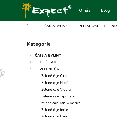
K
Přejít
na
o
O nás
Blog
obsah
Zpět
Zpět
š
do
do
í
Domů
ČAJE A BYLINY
ZELENÉ ČAJE
Zel
obchodu
obchodu
k
P
o
Kategorie
Přeskočit
s
kategorie
t
ČAJE A BYLINY
r
BÍLÉ ČAJE
a
ZELENÉ ČAJE
n
Zelené čaje Čína
n
Zelené čaje Nepál
í
Zelené čaje Vietnam
p
Zelené čaje Japonsko
a
zelené čaje Jižní Amerika
n
Zelené čaje Indie
e
Zelené čaje Laos