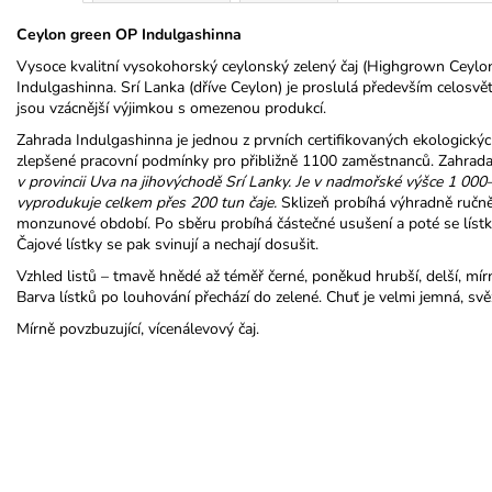
Ceylon green OP Indulgashinna
Vysoce kvalitní vysokohorský ceylonský zelený čaj (Highgrown Ceylon 
Indulgashinna. Srí Lanka (dříve Ceylon) je proslulá především celosvět
jsou vzácnější výjimkou s omezenou produkcí.
Zahrada Indulgashinna je jednou z prvních certifikovaných ekologických 
zlepšené pracovní podmínky pro přibližně 1100 zaměstnanců. Zahrad
v provincii Uva na jihovýchodě Srí Lanky. Je v nadmořské výšce 1 000
vyprodukuje celkem přes 200 tun čaje.
Sklizeň probíhá výhradně ruč
monzunové období. Po sběru probíhá částečné usušení a poté se lístky
Čajové lístky se pak svinují a nechají dosušit.
Vzhled listů – tmavě hnědé až téměř černé, poněkud hrubší, delší, mírn
Barva lístků po louhování přechází do zelené. Chuť je velmi jemná, svěží
Mírně povzbuzující, vícenálevový čaj.