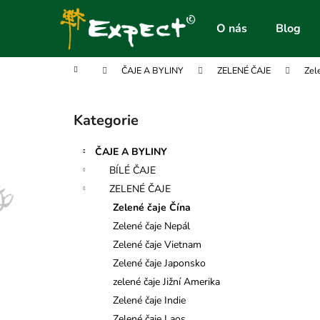
K
Přejít
na
o
O nás
Blog
obsah
Zpět
Zpět
š
do
do
í
Domů
ČAJE A BYLINY
ZELENÉ ČAJE
Zel
obchodu
obchodu
k
P
o
Kategorie
Přeskočit
s
kategorie
t
ČAJE A BYLINY
r
BÍLÉ ČAJE
a
ZELENÉ ČAJE
n
Zelené čaje Čína
n
Zelené čaje Nepál
í
Zelené čaje Vietnam
p
Zelené čaje Japonsko
a
zelené čaje Jižní Amerika
n
Zelené čaje Indie
e
Zelené čaje Laos