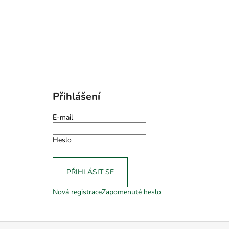
Přihlášení
E-mail
Heslo
PŘIHLÁSIT SE
Nová registrace
Zapomenuté heslo
Z