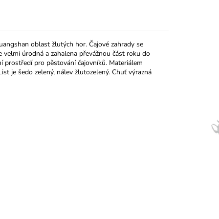
uangshan oblast žlutých hor. Čajové zahrady se
de velmi úrodná a zahalena převážnou část roku do
í prostředí pro pěstování čajovníků. Materiálem
t je šedo zelený, nálev žlutozelený. Chuť výrazná