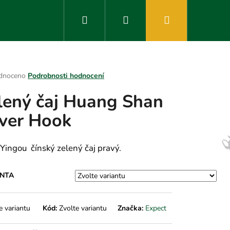
Hledat
Přihlášení
Nákupní
košík
rné
dnoceno
Podrobnosti hodnocení
ení
lený čaj Huang Shan
tu
lver Hook
ek.
Yingou čínský zelený čaj pravý.
ANTA
e variantu
Kód:
Zvolte variantu
Značka:
Expect