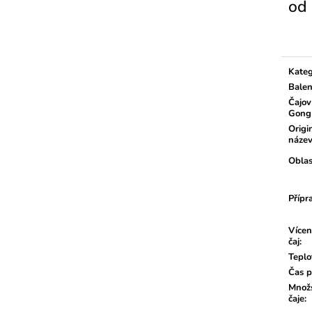
od
Měrn
cena:
Kateg
Balen
Čajov
Gong
Origi
náze
Oblas
Přípr
Vícen
čaj
:
Teplo
Čas p
Množs
čaje
: