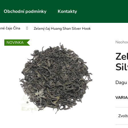
Obchodní podmínky
Kontakty
ené čaje Čína
Zelený čaj Huang Shan Silver Hook
Co potřebujete najít?
Průmě
Neoho
NOVINKA
hodnoc
Ze
produk
HLEDAT
je
Si
0,0
z
5
Doporučujeme
hvězdič
Dagu 
VARI
Zvolt