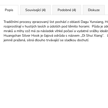
Popis
Související (4)
Podobné (4)
Diskuze
Tradičními procesy zpracovaný list
pochází z oblasti Dagu Yunxiang, H
rozprostírají v hustých lesích a údolích pod těmito horami. Půda je z
mraků a mlhy což má za následek vlhké počasí a vydatné srážky ideáln
Huangshan Silver Hook je čajová odrůda s názvem „Di Shui Xiang“. Lis
jemně pražená, silná dlouho trvávající se sladkou dochutí.