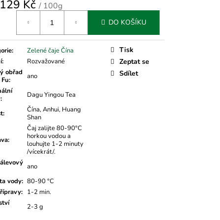
129 Kč
/ 100g
á
DO KOŠÍKU
Tisk
orie
:
Zelené čaje Čína
í
:
Rozvažované
Zeptat se
ý obřad
Sdílet
ano
 Fu
:
nální
Dagu Yingou Tea
v
:
Čína, Anhui, Huang
t
:
Shan
Čaj zalijte 80-90°C
horkou vodou a
ava
:
louhujte 1-2 minuty
/vícekrát/.
álevový
ano
ta vody
:
80-90 °C
řípravy
:
1-2 min.
tví
2-3 g