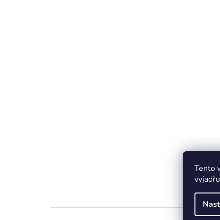
Tento 
vyjadřu
Nast