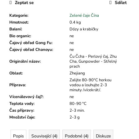
č
Zeptat se
Sdílet
u
j
Kategorie
:
Zelené čaje Čína
e
Hmotnost
:
0.4 kg
m
Balení
:
Dózy a krabičky
e
Bio organic
:
ne
Čajový obřad Gong Fu
:
ne
Čajový obřad Chanoyu
:
ne
Ču Čcha - Perlový čaj, Zhu
Originální název
:
Cha, Gunpowder - Střelný
prach
Oblast
:
Zhejiang
Zalijte 80-90°C horkou
Příprava
:
vodou a louhujte 2-3
minuty /vícekrát/.
Vícenálevový čaj?
:
ne
Teplota vody
:
80-90 °C
Čas přípravy
:
2-3 min.
Množství čaje
:
2-3 g
Popis
Související (4)
Podobné (4)
Diskuze