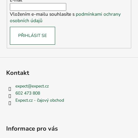
t
E-mail
í
Vložením e-mailu souhlasíte s
podmínkami ochrany
osobních údajů
PŘIHLÁSIT SE
Kontakt
expect
@
expect.cz
602 473 808
Expect.cz - čajový obchod
Informace pro vás