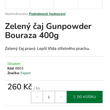
a
j
Průměrné
Neohodnoceno
Podrobnosti hodnocení
í
hodnocení
Zelený čaj Gunpowder
produktu
t
je
?
Bouraza 400g
0,0
z
5
hvězdiček.
Zelený čaj pravý. Lepší třída střelného prachu.
HLEDAT
Skladem
Kód:
B603
Značka:
Expect
D
o
260 Kč
/ ks
p
Měrná
o
DO KOŠÍKU
cena:
r
u