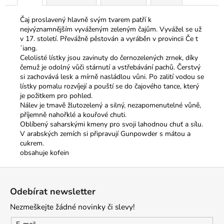
Čaj proslavený hlavně svým tvarem patří k
nejvýznamnějším vyváženým zeleným čajům. Vyvážel se už
v 17. století. Převážně pěstován a vyráběn v provincii Če t
´iang.
Celolisté lístky jsou zavinuty do černozelených zrnek, díky
čemuž je odolný vůči stárnutí a vstřebávání pachů. Čerstvý
si zachovává lesk a mírně nasládlou vůni. Po zalití vodou se
lístky pomalu rozvíjejí a pouští se do čajového tance, který
je požitkem pro pohled.
Nálev je tmavě žlutozelený a silný, nezapomenutelné vůně,
příjemně nahořklé a kouřové chuti.
Oblíbený saharskými kmeny pro svoji lahodnou chuť a sílu.
V arabských zemích si připravují Gunpowder s mátou a
cukrem.
obsahuje kofein
Z
á
Odebírat newsletter
p
Nezmeškejte žádné novinky či slevy!
a