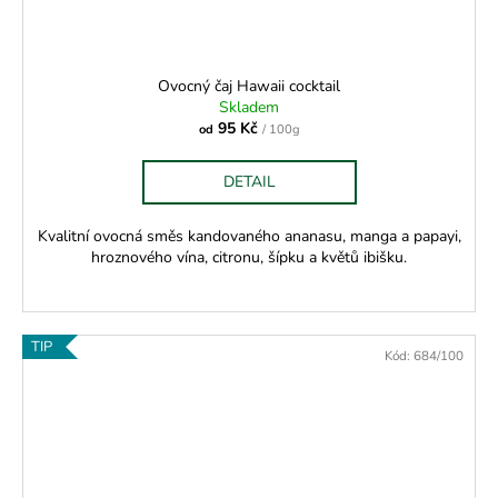
Ovocný čaj Hawaii cocktail
Skladem
95 Kč
od
/ 100g
DETAIL
Kvalitní ovocná směs kandovaného ananasu, manga a papayi,
hroznového vína, citronu, šípku a květů ibišku.
TIP
Kód:
684/100