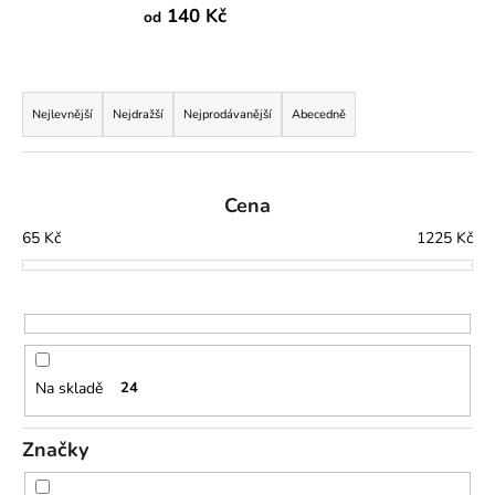
140 Kč
od
a
j
í
Ř
t
a
Nejlevnější
Nejdražší
Nejprodávanější
Abecedně
?
z
e
n
Cena
í
65
Kč
1225
Kč
p
HLEDAT
r
o
d
D
u
o
Na skladě
24
p
k
o
t
r
Značky
ů
u