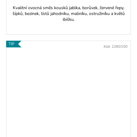
Kvalitní ovocná směs kousků jablka, borůvek, červené řepy,
šípků, bezinek, lístů jahodníku, maliníku, ostružiníku a květů
ibišku.
TIP
Kód:
2280/100