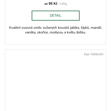
95 Kč
od
/ 100g
DETAIL
Kvalitní ovocná směs sušených kousků jablka, šípků, mandlí,
vanilky, skořice, rooibosu a květu ibišku.
Kód:
Y609/100