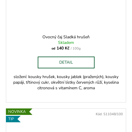
Ovocný čaj Sladká hrušeň
Skladem
140 Kč
od
/ 100g
DETAIL
složení: kousky hrušek, kousky jablek (pražených), kousky
papáji, třtinový cukr, okvětní lístky červených růží, kyselina
citronová s vitamínem C, aroma
NOVINKA
Kód:
S11048/100
TIP