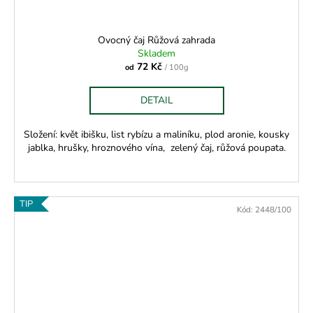
Ovocný čaj Růžová zahrada
Skladem
72 Kč
od
/ 100g
DETAIL
Složení: květ ibišku, list rybízu a maliníku, plod aronie, kousky
jablka, hrušky, hroznového vína, zelený čaj, růžová poupata.
TIP
Kód:
2448/100