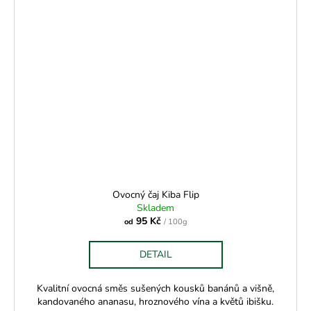
Ovocný čaj Kiba Flip
Skladem
95 Kč
od
/ 100g
DETAIL
Kvalitní ovocná směs sušených kousků banánů a višně,
kandovaného ananasu, hroznového vína a květů ibišku.