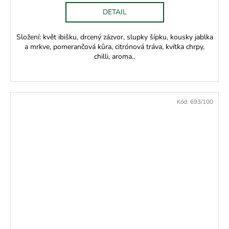
DETAIL
Složení: květ ibišku, drcený zázvor, slupky šípku, kousky jablka
a mrkve, pomerančová kůra, citrónová tráva, kvítka chrpy,
chilli, aroma..
Kód:
693/100