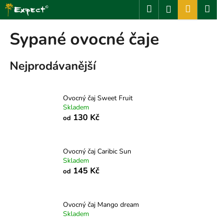
K
Přejít
Hledat
Nákup
M
Přihlášení
na
o
obsah
Zpět
Zpět
košík
š
Sypané ovocné čaje
í
C
k
Nejprodávanější
o
p
o
Ovocný čaj Sweet Fruit
t
Skladem
ř
130 Kč
od
e
b
u
Ovocný čaj Caribic Sun
Skladem
j
145 Kč
od
e
t
e
Ovocný čaj Mango dream
n
Skladem