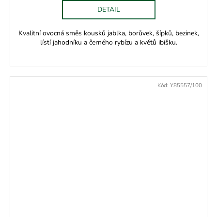
DETAIL
Kvalitní ovocná směs kousků jablka, borůvek, šípků, bezinek,
lístí jahodníku a černého rybízu a květů ibišku.
Kód:
Y85557/100