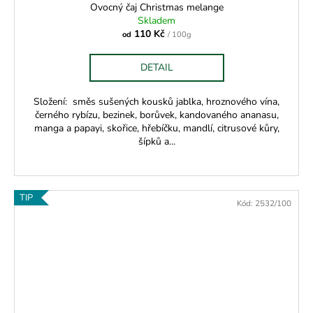
Ovocný čaj Christmas melange
Skladem
110 Kč
od
/ 100g
DETAIL
Složení: směs sušených kousků jablka, hroznového vína,
černého rybízu, bezinek, borůvek, kandovaného ananasu,
manga a papayi, skořice, hřebíčku, mandlí, citrusové kůry,
šípků a...
TIP
Kód:
2532/100