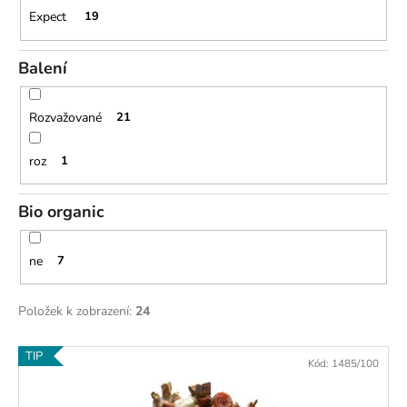
č
Expect
19
u
j
e
Balení
m
e
Rozvažované
21
roz
1
Bio organic
ne
7
Položek k zobrazení:
24
V
TIP
Kód:
1485/100
ý
p