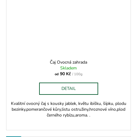
Čaj Ovocná zahrada
Skladem
90 Kč
od
/ 100g
DETAIL
Kvalitní ovocný čaj s kousky jablek, květu ibišku, šípku, plodu
bezinky,pomerančové kůry,listu ostružiny,hroznové víno,plod
černého rybízu,aroma. .