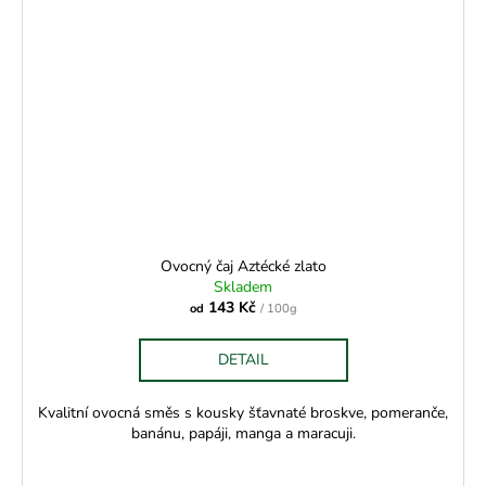
Ovocný čaj Aztécké zlato
Skladem
143 Kč
od
/ 100g
DETAIL
Kvalitní ovocná směs s kousky šťavnaté broskve, pomeranče,
banánu, papáji, manga a maracuji.