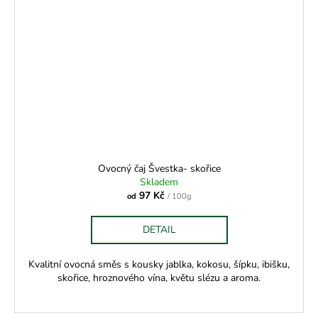
Ovocný čaj Švestka- skořice
Skladem
97 Kč
od
/ 100g
DETAIL
Kvalitní ovocná směs s kousky jablka, kokosu, šípku, ibišku,
skořice, hroznového vína, květu slézu a aroma.