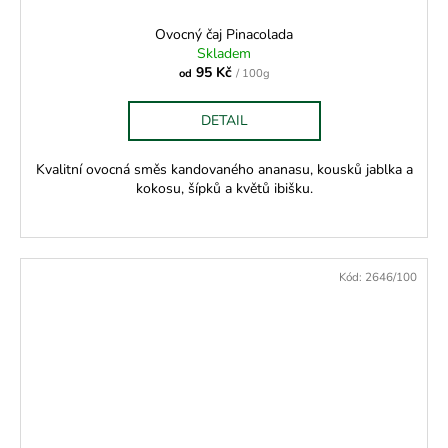
Ovocný čaj Pinacolada
Skladem
95 Kč
od
/ 100g
DETAIL
Kvalitní ovocná směs kandovaného ananasu, kousků jablka a
kokosu, šípků a květů ibišku.
Kód:
2646/100