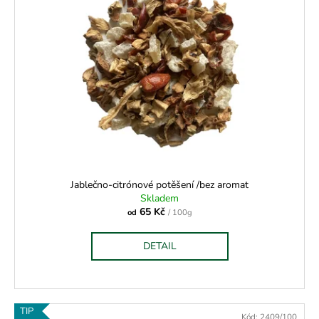
i
s
p
r
o
d
u
k
t
ů
Jablečno-citrónové potěšení /bez aromat
Skladem
65 Kč
od
/ 100g
DETAIL
TIP
Kód:
2409/100