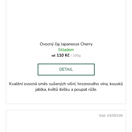
Ovocný čaj Japanesse Cherry
Skladem
110 Kč
od
/ 100g
DETAIL
Kvalitní ovocná směs sušených višní, hroznového vína, kousků
jablka, květů ibišku a poupat růže.
Kód:
A639/100