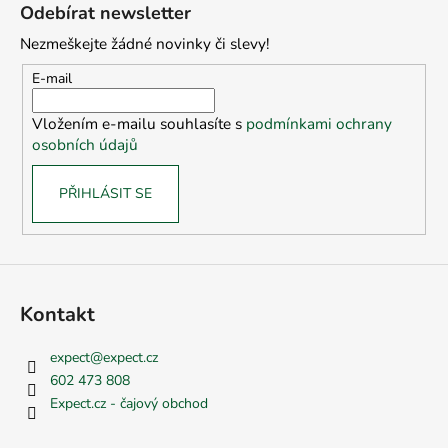
á
Odebírat newsletter
p
Nezmeškejte žádné novinky či slevy!
a
t
E-mail
í
Vložením e-mailu souhlasíte s
podmínkami ochrany
osobních údajů
PŘIHLÁSIT SE
Kontakt
expect
@
expect.cz
602 473 808
Expect.cz - čajový obchod