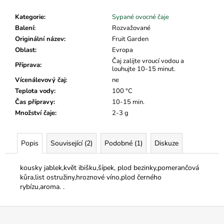
č
u
Kategorie
:
Sypané ovocné čaje
j
Balení
:
Rozvažované
e
Originální název
:
Fruit Garden
m
Oblast
:
Evropa
e
Čaj zalijte vroucí vodou a
Příprava
:
louhujte 10-15 minut.
Vícenálevový čaj
:
ne
Teplota vody
:
100 °C
Čas přípravy
:
10-15 min.
Množství čaje
:
2-3 g
Popis
Související (2)
Podobné (1)
Diskuze
kousky jablek,květ ibišku,šípek, plod bezinky,pomerančová
kůra,list ostružiny,hroznové víno,plod černého
rybízu,aroma. .
Z