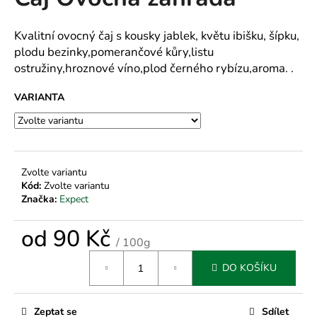
je
a
0,0
z
j
Kvalitní ovocný čaj s kousky jablek, květu ibišku, šípku,
5
plodu bezinky,pomerančové kůry,listu
í
hvězdiček.
ostružiny,hroznové víno,plod černého rybízu,aroma. .
t
?
VARIANTA
HLEDAT
Zvolte variantu
Kód:
Zvolte variantu
Značka:
Expect
D
od
90 Kč
o
/ 100g
p
Měrná
DO KOŠÍKU
o
cena:
r
u
Zeptat se
Sdílet