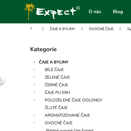
K
Přejít
na
o
O nás
Blog
obsah
Zpět
Zpět
š
do
do
í
Domů
ČAJE A BYLINY
OVOCNÉ ČAJE
Sy
obchodu
obchodu
k
P
o
Kategorie
Přeskočit
s
kategorie
t
ČAJE A BYLINY
r
BÍLÉ ČAJE
a
ZELENÉ ČAJE
n
ČERNÉ ČAJE
n
ČAJE PU ERH
í
POLOZELENÉ ČAJE OOLONGY
p
ŽLUTÉ ČAJE
a
AROMATIZOVANÉ ČAJE
n
OVOCNÉ ČAJE
e
Balené ovocné čaje Expect