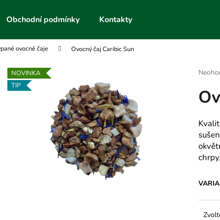
Obchodní podmínky
Kontakty
pané ovocné čaje
Ovocný čaj Caribic Sun
Co potřebujete najít?
Průmě
Neoho
NOVINKA
hodnoc
TIP
Ov
produk
HLEDAT
je
0,0
z
Kvali
5
Doporučujeme
sušen
hvězdič
okvětn
chrpy
VARI
Zvolt