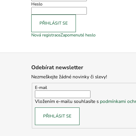
Heslo
PŘIHLÁSIT SE
Nová registrace
Zapomenuté heslo
Z
á
Odebírat newsletter
p
Nezmeškejte žádné novinky či slevy!
a
t
E-mail
í
Vložením e-mailu souhlasíte s
podmínkami ochr
PŘIHLÁSIT SE