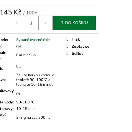
145 Kč
/ 100g
á
DO KOŠÍKU
Tisk
orie
:
Sypané ovocné čaje
í
:
roz
Zeptat se
nální
Sdílet
Caribic Sun
v
:
EU
du
:
Zalijte horkou vodou o
ava
:
teplotě 90-100°C a
louhujte 10-15 minut.
álevový
ne
ta vody
:
90-100 °C
řípravy
:
10-15 min.
tví
2-3 g na cca 200ml