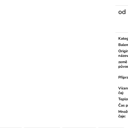
od
Měrn
cena:
Kateg
Balen
Origi
náze
země
půvo
Přípr
Vícen
čaj
:
Teplo
Čas p
Množs
čaje
: