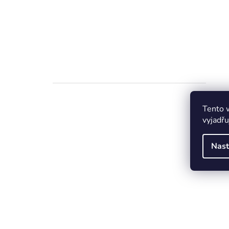
Tento 
vyjadřu
Nast