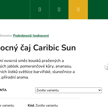
Hledat
Přihlášení
Nákupní
košík
rné
dnoceno
Podrobnosti hodnocení
ení
ocný čaj Caribic Sun
tu
tní ovocná směs kousků pražených a
ých jablek, pomerančové kůry, ananasu,
ek.
ích lístků světlice barvířské, slunečnice a
, přírodní aroma.
ANTA
e variantu
Kód:
Zvolte variantu