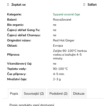
č
Zeptat se
Sdílet
u
j
Kategorie
:
Sypané ovocné čaje
e
Balení
:
Rozvažované
m
Bio organic
:
ne
e
Čajový obřad Gong Fu
:
ne
Čajový obřad Chanoyu
:
ne
Originální název
:
Red Hot Ginger
Oblast
:
Evropa
Zalijte 90-100°C horkou
Příprava
:
vodou a louhujte 4-5
minuty.
Vícenálevový čaj
:
ne
Teplota vody
:
90-100 °C
Čas přípravy
:
4-5 min.
Množství čaje
:
2-3 g
Popis
Související (2)
Podobné (2)
Diskuze
Popis produktu není dostupný