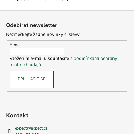
Z
á
Odebírat newsletter
p
Nezmeškejte žádné novinky či slevy!
a
t
E-mail
í
Vložením e-mailu souhlasíte s
podmínkami ochrany
osobních údajů
PŘIHLÁSIT SE
Kontakt
expect
@
expect.cz