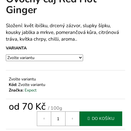
je
a
Ginger
0,0
z
j
5
í
hvězdiček.
Složení: květ ibišku, drcený zázvor, slupky šípku,
t
kousky jablka a mrkve, pomerančová kůra, citrónová
?
tráva, kvítka chrpy, chilli, aroma..
VARIANTA
HLEDAT
Zvolte variantu
Kód:
Zvolte variantu
Značka:
Expect
D
o
od
70 Kč
p
/ 100g
o
Měrná
r
DO KOŠÍKU
cena:
u