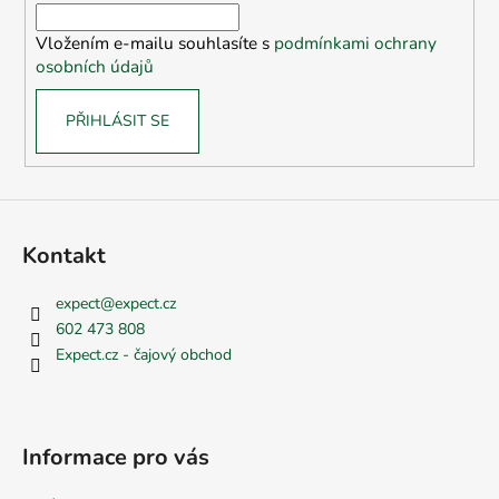
í
Vložením e-mailu souhlasíte s
podmínkami ochrany
osobních údajů
PŘIHLÁSIT SE
Kontakt
expect
@
expect.cz
602 473 808
Expect.cz - čajový obchod
Informace pro vás