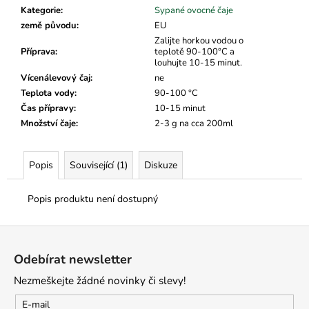
č
Kategorie
:
Sypané ovocné čaje
u
země původu
:
EU
j
Zalijte horkou vodou o
e
Příprava
:
teplotě 90-100°C a
m
louhujte 10-15 minut.
e
Vícenálevový čaj
:
ne
Teplota vody
:
90-100 °C
Čas přípravy
:
10-15 minut
Množství čaje
:
2-3 g na cca 200ml
Popis
Související (1)
Diskuze
Popis produktu není dostupný
Z
á
Odebírat newsletter
p
Nezmeškejte žádné novinky či slevy!
a
t
E-mail