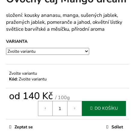
je
a
0,0
z
j
složení: kousky ananasu, manga, sušených jablek,
5
pražených jablek, pomeranče a jahod, okvětní lístky
í
hvězdiček.
světlice barvířské a měsíčku, přírodní aroma
t
?
VARIANTA
HLEDAT
Zvolte variantu
Kód:
Zvolte variantu
od
140 Kč
D
/ 100g
o
Měrná
p
DO KOŠÍKU
cena:
o
r
Zeptat se
Sdílet
u