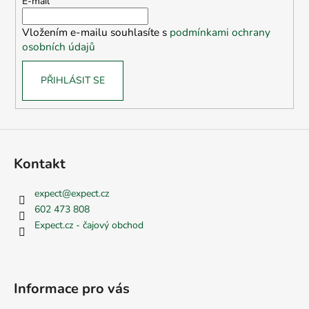
t
E-mail
í
Vložením e-mailu souhlasíte s
podmínkami ochrany
osobních údajů
PŘIHLÁSIT SE
Kontakt
expect
@
expect.cz
602 473 808
Expect.cz - čajový obchod
Informace pro vás