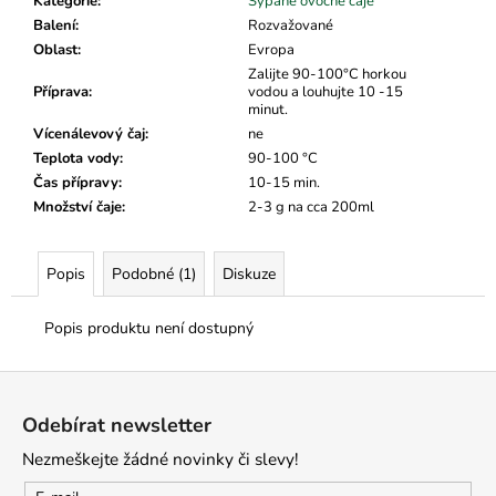
č
Kategorie
:
Sypané ovocné čaje
u
Balení
:
Rozvažované
j
Oblast
:
Evropa
e
Zalijte 90-100°C horkou
Příprava
:
vodou a louhujte 10 -15
m
minut.
e
Vícenálevový čaj
:
ne
Teplota vody
:
90-100 °C
Čas přípravy
:
10-15 min.
Množství čaje
:
2-3 g na cca 200ml
Popis
Podobné (1)
Diskuze
Popis produktu není dostupný
Z
á
Odebírat newsletter
p
Nezmeškejte žádné novinky či slevy!
a