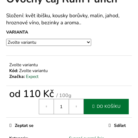
je
a
0,0
z
j
Složení: květ ibišku, kousky borůvky, malin, jahod,
5
hroznové víno, bezinky a aroma..
í
hvězdiček.
t
VARIANTA
?
Zvolte variantu
Kód:
Zvolte variantu
HLEDAT
Značka:
Expect
od
110 Kč
/ 100g
D
Měrná
o
DO KOŠÍKU
cena:
p
o
r
Zeptat se
Sdílet
u