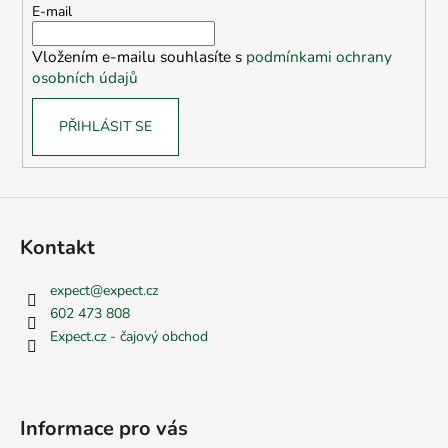
t
E-mail
í
Vložením e-mailu souhlasíte s
podmínkami ochrany
osobních údajů
PŘIHLÁSIT SE
Kontakt
expect
@
expect.cz
602 473 808
Expect.cz - čajový obchod
Informace pro vás