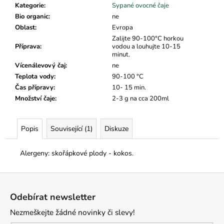
č
Kategorie
:
Sypané ovocné čaje
u
Bio organic
:
ne
j
Oblast
:
Evropa
e
Zalijte 90-100°C horkou
m
Příprava
:
vodou a louhujte 10-15
e
minut.
Vícenálevový čaj
:
ne
Teplota vody
:
90-100 °C
Čas přípravy
:
10- 15 min.
Množství čaje
:
2-3 g na cca 200ml
Popis
Související (1)
Diskuze
Alergeny: skořápkové plody - kokos.
Z
á
Odebírat newsletter
p
Nezmeškejte žádné novinky či slevy!
a