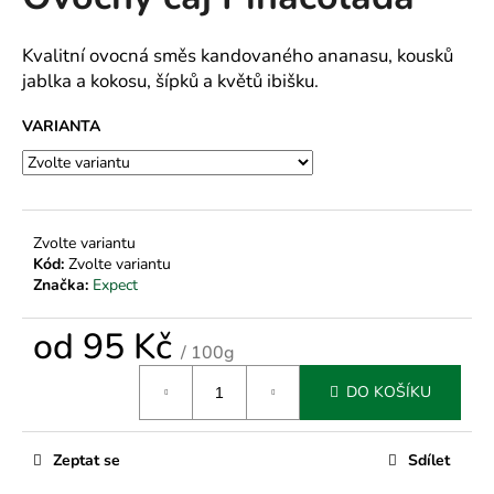
je
a
0,0
z
j
Kvalitní ovocná směs kandovaného ananasu, kousků
5
jablka a kokosu, šípků a květů ibišku.
í
hvězdiček.
t
VARIANTA
?
Zvolte variantu
HLEDAT
Kód:
Zvolte variantu
Značka:
Expect
od
95 Kč
D
/ 100g
o
Měrná
DO KOŠÍKU
cena:
p
o
r
Zeptat se
Sdílet
u